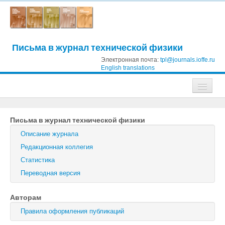
Письма в журнал технической физики
Электронная почта:
tpl@journals.ioffe.ru
English translations
Журналы
Письма в журнал технической физики
Журнал технической физики
Описание журнала
Письма в Журнал технической физики
Редакционная коллегия
Статистика
Физика твердого тела
Переводная версия
Физика и техника полупроводников
Авторам
Оптика и спектроскопия
Правила оформления публикаций
Поиск