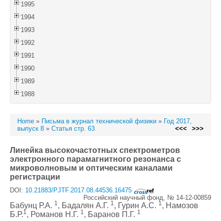
1995
1994
1993
1992
1991
1990
1989
1988
Home
»
Письма в журнал технической физики
»
Год 2017,
выпуск 8
»
Статья стр. 63
<<<
>>>
Линейка высокочастотных спектрометров
электронного парамагнитного резонанса с
микроволновым и оптическим каналами
регистрации
DOI:
10.21883/PJTF.2017.08.44536.16475
Российский научный фонд, № 14-12-00859
1
1
1
Бабунц Р.А.
, Бадалян А.Г.
, Гурин А.С.
, Намозов
1
1
1
Б.Р.
, Романов Н.Г.
, Баранов П.Г.