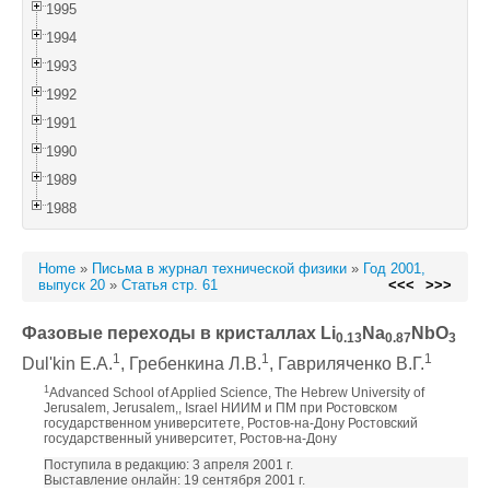
1995
1994
1993
1992
1991
1990
1989
1988
Home
»
Письма в журнал технической физики
»
Год 2001,
выпуск 20
»
Статья стр. 61
<<<
>>>
Фазовые переходы в кристаллах Li
Na
NbO
0.13
0.87
3
1
1
1
Dul'kin E.A.
, Гребенкина Л.В.
, Гавриляченко В.Г.
1
Advanced School of Applied Science, The Hebrew University of
Jerusalem, Jerusalem,, Israel НИИМ и ПМ при Ростовском
государственном университете, Ростов-на-Дону Ростовский
государственный университет, Ростов-на-Дону
Поступила в редакцию: 3 апреля 2001 г.
Выставление онлайн: 19 сентября 2001 г.