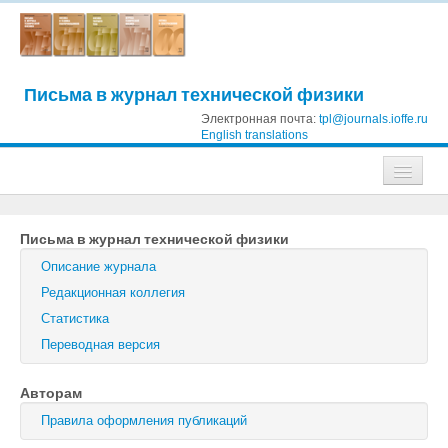
Письма в журнал технической физики
Электронная почта:
tpl@journals.ioffe.ru
English translations
Журналы
Письма в журнал технической физики
Журнал технической физики
Описание журнала
Письма в Журнал технической физики
Редакционная коллегия
Статистика
Физика твердого тела
Переводная версия
Физика и техника полупроводников
Авторам
Оптика и спектроскопия
Правила оформления публикаций
Поиск