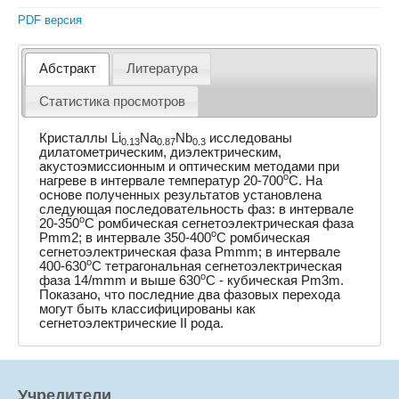
PDF версия
Абстракт
Литература
Статистика просмотров
Кристаллы Li
Na
Nb
исследованы
0.13
0.87
0.3
дилатометрическим, диэлектрическим,
акустоэмиссионным и оптическим методами при
o
нагреве в интервале температур 20-700
C. На
основе полученных результатов установлена
следующая последовательность фаз: в интервале
o
20-350
C ромбическая сегнетоэлектрическая фаза
o
Pmm2; в интервале 350-400
C ромбическая
сегнетоэлектрическая фаза Pmmm; в интервале
o
400-630
C тетрагональная сегнетоэлектрическая
o
фаза 14/mmm и выше 630
C - кубическая Pm3m.
Показано, что последние два фазовых перехода
могут быть классифицированы как
сегнетоэлектрические II рода.
Учредители