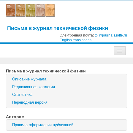
Письма в журнал технической физики
Электронная почта:
tpl@journals.ioffe.ru
English translations
Журналы
Письма в журнал технической физики
Журнал технической физики
Описание журнала
Письма в Журнал технической физики
Редакционная коллегия
Статистика
Физика твердого тела
Переводная версия
Физика и техника полупроводников
Авторам
Оптика и спектроскопия
Правила оформления публикаций
Поиск