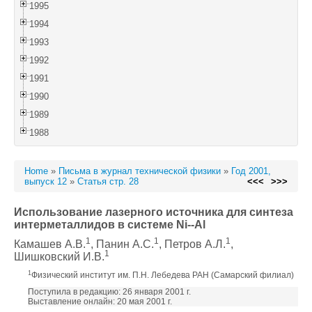
1995
1994
1993
1992
1991
1990
1989
1988
Home
»
Письма в журнал технической физики
»
Год 2001,
выпуск 12
»
Статья стр. 28
<<<
>>>
Использование лазерного источника для синтеза
интерметаллидов в системе Ni--Al
1
1
1
Камашев А.В.
, Панин А.С.
, Петров А.Л.
,
1
Шишковский И.В.
1
Физический институт им. П.Н. Лебедева РАН (Самарский филиал)
Поступила в редакцию: 26 января 2001 г.
Выставление онлайн: 20 мая 2001 г.