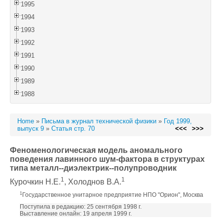
1995
1994
1993
1992
1991
1990
1989
1988
Home
»
Письма в журнал технической физики
»
Год 1999,
выпуск 9
»
Статья стр. 70
<<<
>>>
Феноменологическая модель аномального
поведения лавинного шум-фактора в структурах
типа металл--диэлектрик--полупроводник
1
1
Курочкин Н.Е.
, Холоднов В.А.
1
Государственное унитарное предприятие НПО "Орион", Москва
Поступила в редакцию: 25 сентября 1998 г.
Выставление онлайн: 19 апреля 1999 г.