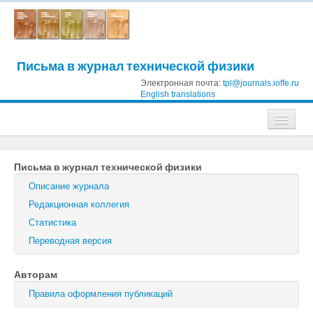
Письма в журнал технической физики
Электронная почта:
tpl@journals.ioffe.ru
English translations
Журналы
Письма в журнал технической физики
Журнал технической физики
Описание журнала
Письма в Журнал технической физики
Редакционная коллегия
Статистика
Физика твердого тела
Переводная версия
Физика и техника полупроводников
Авторам
Оптика и спектроскопия
Правила оформления публикаций
Поиск