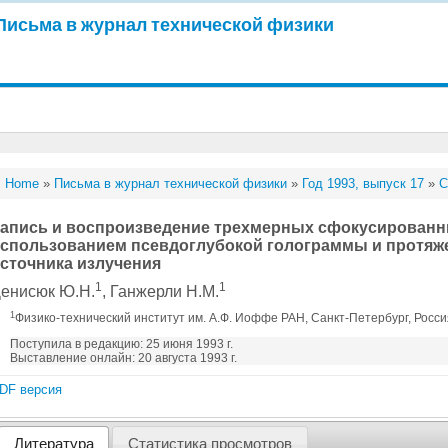
Письма в журнал технической физики
Home
»
Письма в журнал технической физики
»
Год 1993, выпуск 17
»
С
апись и воспроизведение трехмерных сфокусированн
спользованием псевдоглубокой голограммы и протяж
сточника излучения
1
1
енисюк Ю.Н.
, Ганжерли Н.М.
1
Физико-технический институт им. А.Ф. Иоффе РАН, Санкт-Петербург, Росс
Поступила в редакцию: 25 июня 1993 г.
Выставление онлайн: 20 августа 1993 г.
DF версия
Литература
Статистика просмотров