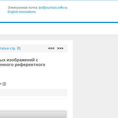
Электронная почта:
tpl@journals.ioffe.ru
English translations
татья стр. 81
<<<
>>>
ых изображений с
енного референтного
ия