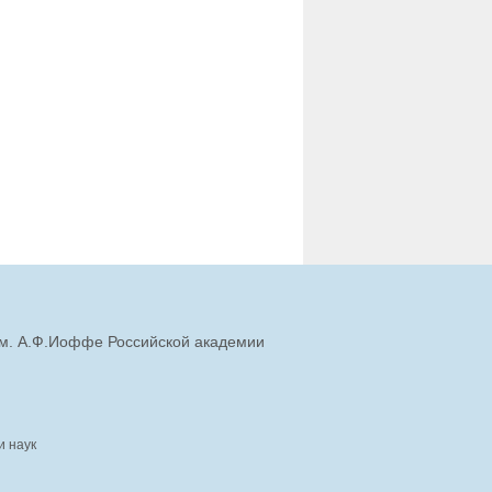
им. А.Ф.Иоффе Российской академии
и наук