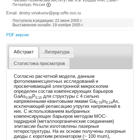
Физико-технический институт им. А.Ф. Иоффе РАН, Санкт-
Петербург, Россия
Email: dmitry.vinokurov@pop.ioffe.rssi.ru
Поступила в редакцию: 22 июня 2005 г.
Выставление онлайн: 19 ноября 2005 г.
PDF версия
Абстракт
Литература
Статистика просмотров
Согласно расчетной модели, данным
фотолюминесцентных исследований и
просвечивающей электронной микроскопии
определен состав компенсирующих барьеров
GaAs
P
для структуры с 4 сильно
0.85
0.15
напряженными квантовыми ямами Ga
In
As,
0.76
0.24
исключающий релаксацию упругих напряжений в
них. С использованием выбранных
компенсирующих барьеров методом МОС-
гидридной (металлоорганические соединения)
эпитаксии были изготовлены лазерные
гетероструктуры. На их основе получены лазерные
диоды с коротким резонатором (~ 100 mum),