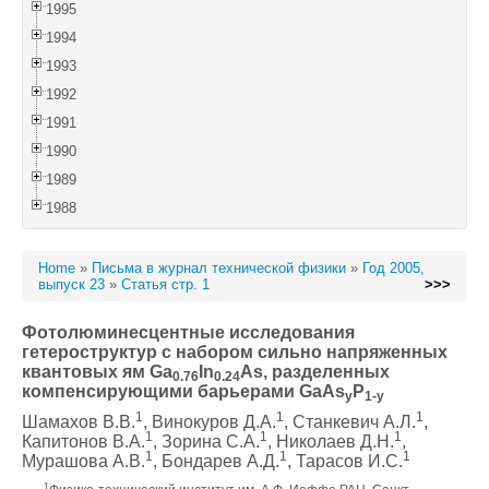
1995
1994
1993
1992
1991
1990
1989
1988
Home
»
Письма в журнал технической физики
»
Год 2005,
выпуск 23
»
Статья стр. 1
>>>
Фотолюминесцентные исследования
гетероструктур с набором сильно напряженных
квантовых ям Ga
In
As, разделенных
0.76
0.24
компенсирующими барьерами GaAs
P
y
1-y
1
1
1
Шамахов В.В.
, Винокуров Д.А.
, Станкевич А.Л.
,
1
1
1
Капитонов В.А.
, Зорина С.А.
, Николаев Д.Н.
,
1
1
1
Мурашова А.В.
, Бондарев А.Д.
, Тарасов И.С.
1