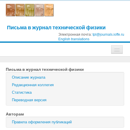
Письма в журнал технической физики
Электронная почта:
tpl@journals.ioffe.ru
English translations
Журналы
Письма в журнал технической физики
Журнал технической физики
Описание журнала
Письма в Журнал технической физики
Редакционная коллегия
Статистика
Физика твердого тела
Переводная версия
Физика и техника полупроводников
Авторам
Оптика и спектроскопия
Правила оформления публикаций
Поиск