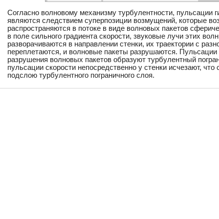
Согласно волновому механизму турбулентности, пульсации 
являются следствием суперпозиции возмущений, которые воз
распространяются в потоке в виде волновых пакетов сферичес
в поле сильного градиента скорости, звуковые лучи этих вол
разворачиваются в направлении стенки, их траектории с раз
переплетаются, и волновые пакеты разрушаются. Пульсации 
разрушения волновых пакетов образуют турбулентный погран
пульсации скорости непосредственно у стенки исчезают, что
подслою турбулентного пограничного слоя.