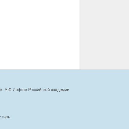
им. А.Ф.Иоффе Российской академии
и наук