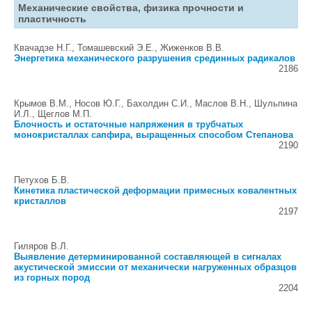
Механические свойства, физика прочности и
пластичность
Квачадзе Н.Г., Томашевский Э.Е., Жиженков В.В.
Энергетика механического разрушения срединных радикалов
2186
Крымов В.М., Носов Ю.Г., Бахолдин С.И., Маслов В.Н., Шульпина
И.Л., Щеглов М.П.
Блочность и остаточные напряжения в трубчатых
монокристаллах сапфира, выращенных способом Степанова
2190
Петухов Б.В.
Кинетика пластической деформации примесных ковалентных
кристаллов
2197
Гиляров В.Л.
Выявление детерминированной составляющей в сигналах
акустической эмиссии от механически нагруженных образцов
из горных пород
2204