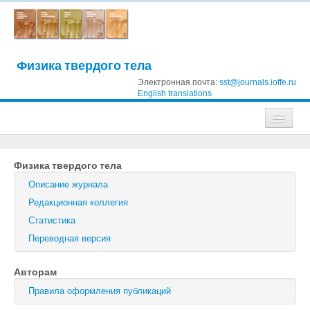
Физика твердого тела
Электронная почта:
sst@journals.ioffe.ru
English translations
Журналы
Физика твердого тела
Журнал технической физики
Описание журнала
Письма в Журнал технической физики
Редакционная коллегия
Статистика
Физика твердого тела
Переводная версия
Физика и техника полупроводников
Авторам
Оптика и спектроскопия
Правила оформления публикаций
Поиск