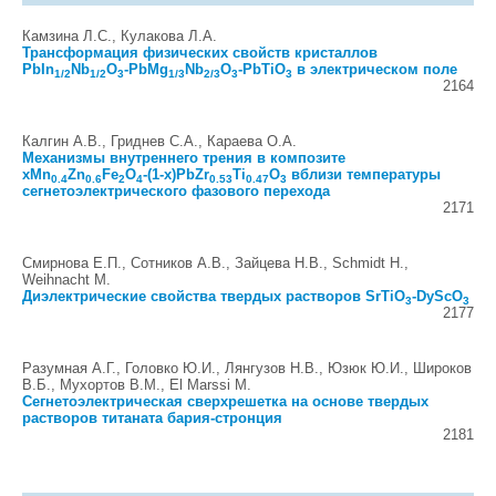
Камзина Л.С., Кулакова Л.А.
Трансформация физических свойств кристаллов
PbIn
Nb
O
-PbMg
Nb
O
-PbTiO
в электрическом поле
1/2
1/2
3
1/3
2/3
3
3
2164
Калгин А.В., Гриднев С.А., Караева О.А.
Механизмы внутреннего трения в композите
xMn
Zn
Fe
O
-(1-x)PbZr
Ti
O
вблизи температуры
0.4
0.6
2
4
0.53
0.47
3
сегнетоэлектрического фазового перехода
2171
Смирнова Е.П., Сотников А.В., Зайцева Н.В., Schmidt H.,
Weihnacht M.
Диэлектрические свойства твердых растворов SrTiO
-DyScO
3
3
2177
Разумная А.Г., Головко Ю.И., Лянгузов Н.В., Юзюк Ю.И., Широков
В.Б., Мухортов В.М., El Marssi M.
Сегнетоэлектрическая сверхрешетка на основе твердых
растворов титаната бария-стронция
2181