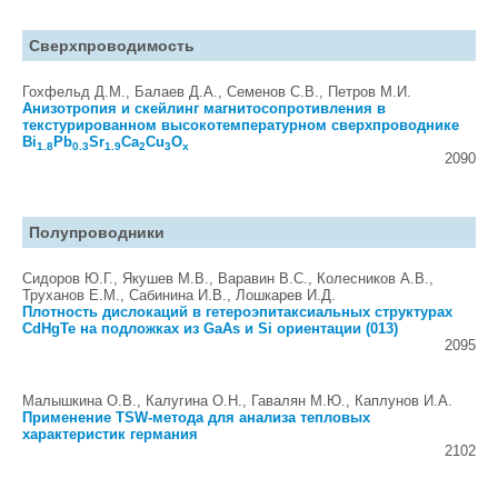
Сверхпроводимость
Гохфельд Д.М., Балаев Д.А., Семенов С.В., Петров М.И.
Анизотропия и скейлинг магнитосопротивления в
текстурированном высокотемпературном сверхпроводнике
Bi
Pb
Sr
Ca
Cu
O
1.8
0.3
1.9
2
3
x
2090
Полупроводники
Сидоров Ю.Г., Якушев М.В., Варавин В.С., Колесников А.В.,
Труханов Е.М., Сабинина И.В., Лошкарев И.Д.
Плотность дислокаций в гетероэпитаксиальных структурах
CdHgTe на подложках из GaAs и Si ориентации (013)
2095
Малышкина О.В., Калугина О.Н., Гавалян М.Ю., Каплунов И.А.
Применение TSW-метода для анализа тепловых
характеристик германия
2102