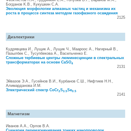
Богданов K.В., Кукушкин C.A.
Эволюция морфологии алмазных частиц и механизма их
роста в процессе синтеза методом газофазного осаждения
2125
Диэлектрики
Кудрявцева И., Лущик А., Лущик Ч., Маароос А., Нагирный В.,
Пазылбек С., Тусупбекова А., Васильченко Е.
Cложные тербиевые центры люминесценции в спектральных
трансформаторах на основе CaSO
4
2131
Эйвазов Э.А., Гусейнов В.И., Курбанов С.Ш., Нифтиев Н.Н.,
Алимарданова И.M.
Электрический спектр CoCr
S
Se
2
3.5
0.5
2141
Магнетизм
Иванов А.А., Орлов В.А.
Сценарии перемагничивания тонких нанопроволок