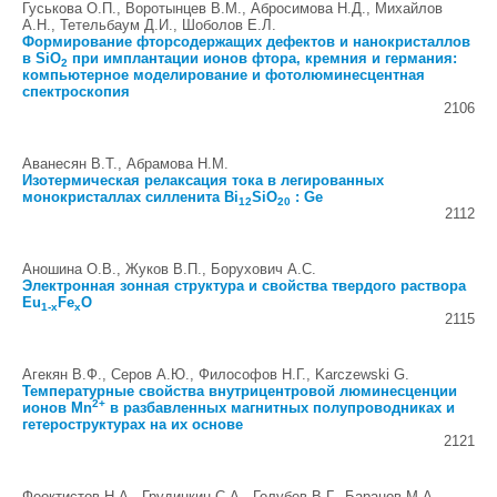
Гуськова О.П., Воротынцев В.М., Абросимова Н.Д., Михайлов
А.Н., Тетельбаум Д.И., Шоболов Е.Л.
Формирование фторсодержащих дефектов и нанокристаллов
в SiO
при имплантации ионов фтора, кремния и германия:
2
компьютерное моделирование и фотолюминесцентная
спектроскопия
2106
Аванесян В.Т., Абрамова Н.М.
Изотермическая релаксация тока в легированных
монокристаллах силленита Bi
SiO
: Ge
12
20
2112
Аношина О.В., Жуков В.П., Борухович А.С.
Электронная зонная структура и свойства твердого раствора
Eu
Fe
O
1-x
x
2115
Агекян В.Ф., Серов А.Ю., Философов Н.Г., Karczewski G.
Температурные свойства внутрицентровой люминесценции
2+
ионов Mn
в разбавленных магнитных полупроводниках и
гетероструктурах на их основе
2121
Феоктистов Н.А., Грудинкин С.А., Голубев В.Г., Баранов M.A.,