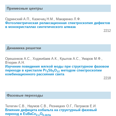
Примесные центры
Одринский А.П., Казючиц Н.М., Макаренко Л.Ф.
Фотоэлектрическая релаксационная спектроскопия дефектов
в монокристаллах синтетического алмаза
2212
Динамика решетки
Орешонков А.С., Ходжибаев А.К., Крылов А.С., Умаров М.Ф.,
Втюрин А.Н.
Изучение поведения мягкой моды при структурном фазовом
переходе в кристалле Pr
Sb
O
методом спектроскопии
3
5
12
комбинационного рассеяния света
2218
Фазовые переходы
Телегин С.В., Наумов С.В., Резницких О.Г., Патраков Е.И.
Влияние дефицита кобальта на структурный фазовый
переход в EuBaCo
O
2-x
6-delta