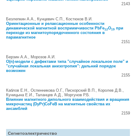
2143
Безлепкин А.А., Кунцевич С.П., Костюков В.И.
Ориентационные и релаксационные особенности
динамической магнитной восприимчивости PbFe
O
при
12
19
переходе из магнитоупорядоченного состояния в
парамагнитное
2151
Берзин А.А., Морозов А.И.
O(n)-модели с дефектами типа "случайное локальное поле" и
"случайная локальная анизотропия": дальний порядок
возможен
2155
Каблов E.H., Оспенникова О.Г., Пискорский В.П., Королев Д.В.,
Куницына Е.И., Таланцев А.Д., Моргунов Р.Б.
Влияние магнитного дипольного взаимодействия и вращения
микрочастиц (DyPr)CoFeB на магнитные свойства их
ансамблей
2159
Сегнетоэлектричество