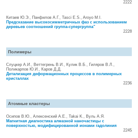
2222
Китаев Ю.Э., Панфилов А.Г., Tasci E.S., Aroyo M.I.
Предсказание высокосимметричных фаз с использованием
деревьев соотношений группа-супергруппа"
2228
Полимеры
Слуцкер А.И., Веттегрень В.И., Кулик В.Б., Гиляров В.Л.,
Поликарпов Ю.И., Каров Д.Д.
Детализация деформационных процессов в полимерных
кристаллах
2236
Атомные кластеры
Осипов В.Ю., Алексенский А.Е., Takai K., Вуль А.Я.
Магнитная диагностика алмазной наночастицы с
поверхностью, модифицированной ионами гадолиния
2245