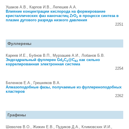
Ушаков А.В., Карпов И.В., Лепешев А.А.
Влияние концентрации кислорода на формирование
кристаллических фаз наночастиц ZrO
в процессе синтеза в
2
плазме дугового разряда низкого давления
2251
Фуллерены
Кареев И.Е., Бубнов В.П., Мурзашев А.И., Лобанов Б.В.
Эндоэдральный фуллерен Gd
C
@C
как сильно
2
2
82
коррелированная электронная система
2254
Беленков Е.А., Грешняков В.А.
Алмазоподобные фазы, получаемые из фуллереноподобных
кластеров
2262
Графены
Шевелев В.О., Жижин Е.В., Пудиков Д.А., Климовских И.И.,