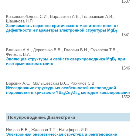
1537
Красносвободцев С.И., Варлашкин А.В., Головашкин А.И.,
Шабанова Н.П.
Зависимость верхнего критического магнитного поля от
дефектности и параметры электронной структуры MgB
2
1541
Блинкин А.А., Деревянко В.В., Головин В.Н., Сухарева Т.В.,
Финкель В.А.
Эволюция структуры и свойств сверхпроводника MgB
при
2
изотермическом отжиге
1546
Боровик А.С., Малышевский В.С., Рахимов С.В.
Исследование структурных особенностей кислородной
подрешетки в кристалле YBa
Cu
O
методом каналирования
2
3
7-x
1552
Полупроводники. Диэлектрики
Илясов В.В., Жданова Т.П., Никифоров И.Я.
Электронная энергетическая структура и рентгеновские