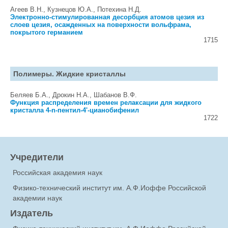
Агеев В.Н., Кузнецов Ю.А., Потехина Н.Д.
Электронно-стимулированная десорбция атомов цезия из
слоев цезия, осажденных на поверхноcти вольфрама,
покрытого германием
1715
Полимеры. Жидкие кристаллы
Беляев Б.А., Дрокин Н.А., Шабанов В.Ф.
Функция распределения времен релаксации для жидкого
кристалла 4-n-пентил-4'-цианобифенил
1722
Учредители
Российская академия наук
Физико-технический институт им. А.Ф.Иоффе Российской
академии наук
Издатель