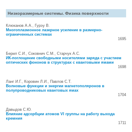
Низкоразмерные системы. Физика поверхности
Клюканов А.А., Гурэу В.
Многоплазмонное лазерное усиление в размерно-
ограниченных системах
1695
Берил С.И., Соковнич С.М., Старчук А.С.
ИК-поглощение свободными носителями заряда с участием
оптических фононов в структурах с квантовыми ямами
1698
Ланг И.Г., Коровин Л.И., Павлов С.Т.
Волновые функции и энергии магнетополяронов в
полупроводниковых квантовых ямах
1704
Давыдов С.Ю.
Влияние адсорбции атомов VI группы на работу выхода
кремния
1711