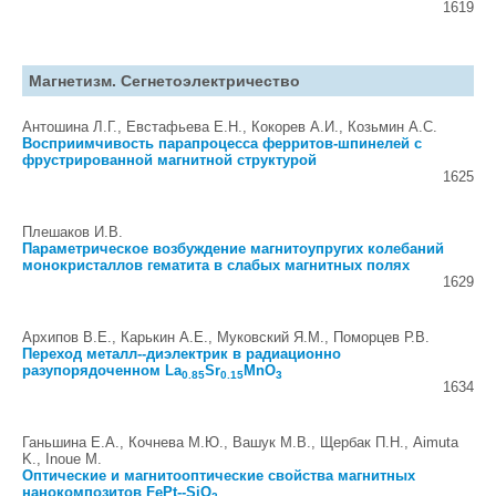
1619
Магнетизм. Сегнетоэлектричество
Антошина Л.Г., Евстафьева Е.Н., Кокорев А.И., Козьмин А.С.
Восприимчивость парапроцесса ферритов-шпинелей с
фрустрированной магнитной структурой
1625
Плешаков И.В.
Параметрическое возбуждение магнитоупругих колебаний
монокристаллов гематита в слабых магнитных полях
1629
Архипов В.Е., Карькин А.Е., Муковский Я.М., Поморцев Р.В.
Переход металл--диэлектрик в радиационно
разупорядоченном La
Sr
MnO
0.85
0.15
3
1634
Ганьшина Е.А., Кочнева М.Ю., Вашук М.В., Щербак П.Н., Aimuta
K., Inoue M.
Оптические и магнитооптические свойства магнитных
нанокомпозитов FePt--SiO