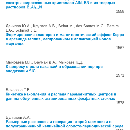
спектры широкозонных кристаллов AlN, BN и их твердых
растворов B
Al
N
x
1-x
1559
Данилов Ю.А., Круглов А.В., Behar M., dos Santos M.C., Pereira
L.G., Schmidt J.E.
Формирование кластеров и магнитооптический эффект Керра
в арсениде галлия, легированном имплантацией ионов
марганца
1567
Мынбаева М.Г., Бауман Д.А., Мынбаев К.Д.
К вопросу о роли вакансий в образовании пор при
анодизации SiC
1571
Бочарова Т.В.
Кинетика накопления и распада парамагнитных центров в
gamma-облученных активированных фосфатных стеклах
1578
Булгаков А.А.
Размерные резонансы и генерация второй гармоники в
полуограниченной нелинейной слоисто-периодической среде