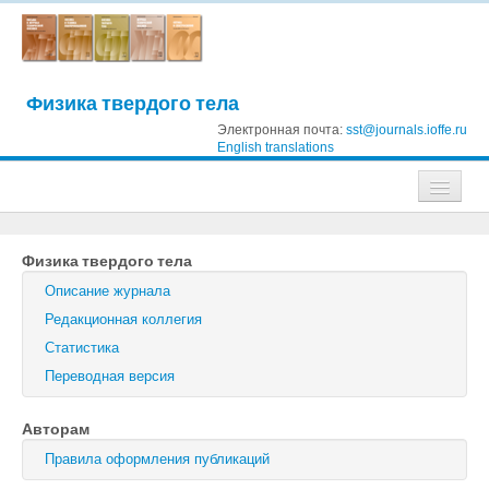
Физика твердого тела
Электронная почта:
sst@journals.ioffe.ru
English translations
Журналы
Физика твердого тела
Журнал технической физики
Описание журнала
Письма в Журнал технической физики
Редакционная коллегия
Статистика
Физика твердого тела
Переводная версия
Физика и техника полупроводников
Авторам
Оптика и спектроскопия
Правила оформления публикаций
Поиск