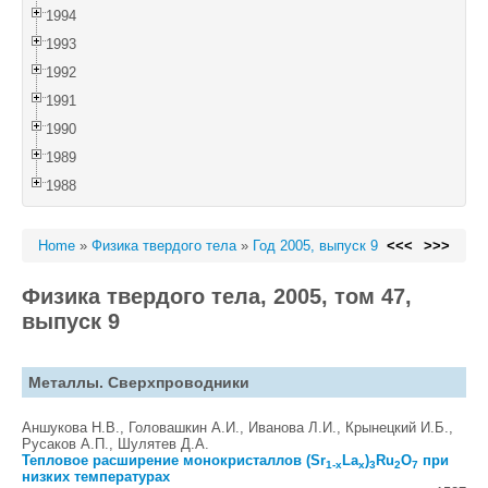
1994
1993
1992
1991
1990
1989
1988
Home
»
Физика твердого тела
»
Год 2005, выпуск 9
<<<
>>>
Физика твердого тела, 2005, том 47,
выпуск 9
Металлы. Сверхпроводники
Аншукова Н.В., Головашкин А.И., Иванова Л.И., Крынецкий И.Б.,
Русаков А.П., Шулятев Д.А.
Тепловое расширение монокристаллов (Sr
La
)
Ru
O
при
1-x
x
3
2
7
низких температурах