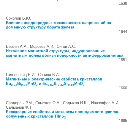
2
1638
Соколов Б.Ю.
Влияние неоднородных механических напряжений на
доменную структуру бората железа
1644
Берзин А.А., Морозов А.И., Сигов А.С.
Искажения магнитной структуры, индуцированные
магнитным полем вблизи поверхности антиферромагнетика
1651
Головенчиц Е.И., Санина В.А.
Магнитные и электрические свойства кристаллов
Eu
Bi
MnO
и Eu
Bi
Sr
MnO
0.62
0.38
3
0.53
0.32
0.15
3
1660
Сардарлы Р.М., Самедов О.А., Садыхов И.Ш., Наджафов А.И.,
Салманов Ф.Т.
Релаксорные свойства и механизм проводимости gamma-
облученных кристаллов TlInS
2
1665