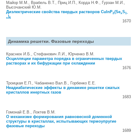
Майор М.М., Врабель В.Т., Приц И.П., Корда Н.Ф., Гурзан М.И.,
Высочанский Ю.М.
Диэлектрические свойства твердых растворов CuInP
(Se
S
2
x
1-
)
x
6
1670
Динамика решетки. Фазовые переходы
Краснюк И.Б., Стефанович Л.И., Юрченко В.М.
Осцилляции параметра порядка в ограниченных твердых
растворах и их бифуркации при охлаждении
1676
Троицкая Е.П., Чабаненко Вал.В., Горбенко Е.Е.
Неадиабатические эффекты в динамике решетки сжатых
кристаллов инертных газов
1683
Гомонай Е.В., Локтев В.М.
О механизме формирования равновесной доменной
структуры в кристаллах, испытывающих термоупругие
фазовые переходы
1689