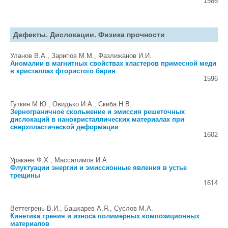
1586
Дефекты. Дислокации. Физика прочности
Уланов В.А., Зарипов М.М., Фазлижанов И.И.
Аномалии в магнитных свойствах кластеров примесной меди
в кристаллах фтористого бария
1596
Гуткин М.Ю., Овидько И.А., Скиба Н.В.
Зернограничное скольжение и эмиссия решеточных
дислокаций в нанокристаллических материалах при
сверхпластической деформации
1602
Уракаев Ф.Х., Массалимов И.А.
Флуктуации энергии и эмиссионные явления в устье
трещины
1614
Веттегрень В.И., Башкарев А.Я., Суслов М.А.
Кинетика трения и износа полимерных композиционных
материалов