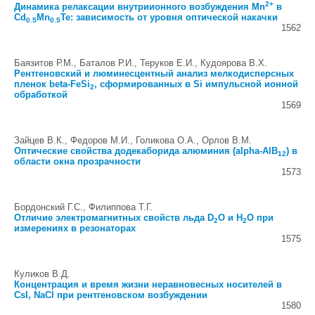
2+
Динамика релаксации внутриионного возбуждения Mn
в
Cd
Mn
Te: зависимость от уровня оптической накачки
0.5
0.5
1562
Баязитов Р.М., Баталов Р.И., Теруков Е.И., Кудоярова В.Х.
Рентгеновский и люминесцентный анализ мелкодисперсных
пленок beta-FeSi
, сформированных в Si импульсной ионной
2
обработкой
1569
Зайцев В.К., Федоров М.И., Голикова О.А., Орлов В.М.
Оптические свойства додекаборида алюминия (alpha-AlB
) в
12
области окна прозрачности
1573
Бордонский Г.С., Филиппова Т.Г.
Отличие электромагнитных свойств льда D
O и H
O при
2
2
измерениях в резонаторах
1575
Куликов В.Д.
Концентрация и время жизни неравновесных носителей в
CsI, NaCl при рентгеновском возбуждении
1580