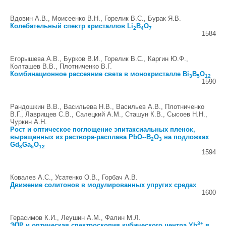
Вдовин А.В., Моисеенко В.Н., Горелик В.С., Бурак Я.В.
Колебательный спектр кристаллов Li
B
O
2
4
7
1584
Егорышева А.В., Бурков В.И., Горелик В.С., Каргин Ю.Ф.,
Колташев В.В., Плотниченко В.Г.
Комбинационное рассеяние света в монокристалле Bi
B
O
3
5
12
1590
Рандошкин В.В., Васильева Н.В., Васильев А.В., Плотниченко
В.Г., Лаврищев С.В., Салецкий А.М., Сташун К.В., Сысоев Н.Н.,
Чуркин А.Н.
Рост и оптическое поглощение эпитаксиальных пленок,
выращенных из раствора-расплава PbO--B
O
на подложках
2
3
Gd
Ga
O
3
5
12
1594
Ковалев А.С., Усатенко О.В., Горбач А.В.
Движение солитонов в модулированных упругих средах
1600
Герасимов К.И., Леушин А.М., Фалин М.Л.
3+
ЭПР и оптическая спектроскопия кубического центра Yb
в