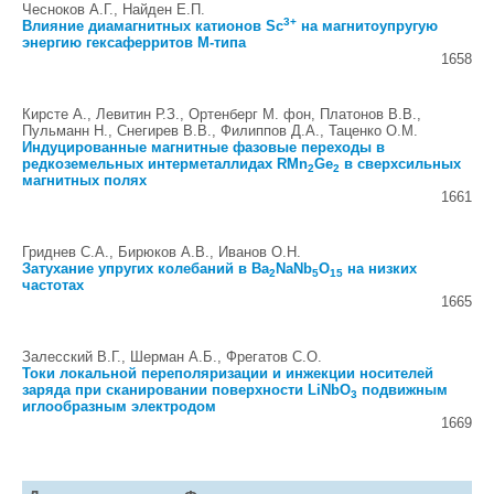
Чесноков А.Г., Найден Е.П.
3+
Влияние диамагнитных катионов Sc
на магнитоупругую
энергию гексаферритов M-типа
1658
Кирсте А., Левитин Р.З., Ортенберг М. фон, Платонов В.В.,
Пульманн Н., Снегирев В.В., Филиппов Д.А., Таценко О.М.
Индуцированные магнитные фазовые переходы в
редкоземельных интерметаллидах RMn
Ge
в сверхсильных
2
2
магнитных полях
1661
Гриднев C.А., Бирюков А.В., Иванов О.Н.
Затухание упругих колебаний в Ba
NaNb
O
на низких
2
5
15
частотах
1665
Залесский В.Г., Шерман А.Б., Фрегатов С.О.
Токи локальной переполяризации и инжекции носителей
заряда при сканировании поверхности LiNbO
подвижным
3
иглообразным электродом
1669