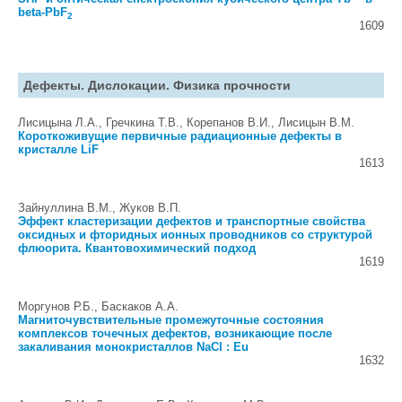
beta-PbF
2
1609
Дефекты. Дислокации. Физика прочности
Лисицына Л.А., Гречкина Т.В., Корепанов В.И., Лисицын В.М.
Короткоживущие первичные радиационные дефекты в
кристалле LiF
1613
Зайнуллина В.М., Жуков В.П.
Эффект кластеризации дефектов и транспортные свойства
оксидных и фторидных ионных проводников со структурой
флюорита. Квантовохимический подход
1619
Моргунов Р.Б., Баскаков А.А.
Магниточувствительные промежуточные состояния
комплексов точечных дефектов, возникающие после
закаливания монокристаллов NaCl : Eu
1632