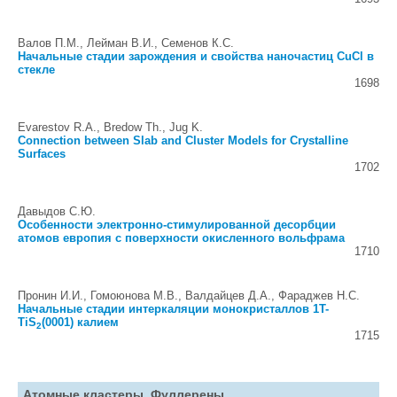
Валов П.М., Лейман В.И., Семенов К.С.
Начальные стадии зарождения и свойства наночастиц CuCl в
стекле
1698
Evarestov R.A., Bredow Th., Jug K.
Connection between Slab and Cluster Models for Crystalline
Surfaces
1702
Давыдов С.Ю.
Особенности электронно-стимулированной десорбции
атомов европия с поверхности окисленного вольфрама
1710
Пронин И.И., Гомоюнова М.В., Валдайцев Д.А., Фараджев Н.С.
Начальные стадии интеркаляции монокристаллов 1T-
TiS
(0001) калием
2
1715
Атомные кластеры. Фуллерены