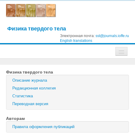
Физика твердого тела
Электронная почта:
sst@journals.ioffe.ru
English translations
Журналы
Физика твердого тела
Журнал технической физики
Описание журнала
Письма в Журнал технической физики
Редакционная коллегия
Статистика
Физика твердого тела
Переводная версия
Физика и техника полупроводников
Авторам
Оптика и спектроскопия
Правила оформления публикаций
Поиск