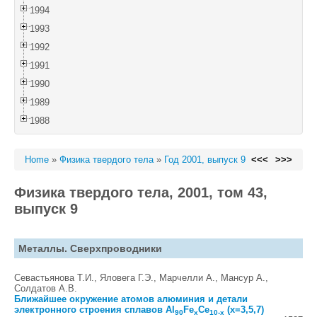
1994
1993
1992
1991
1990
1989
1988
Home
»
Физика твердого тела
»
Год 2001, выпуск 9
<<<
>>>
Физика твердого тела, 2001, том 43,
выпуск 9
Металлы. Сверхпроводники
Севастьянова Т.И., Яловега Г.Э., Марчелли А., Мансур А.,
Солдатов А.В.
Ближайшее окружение атомов алюминия и детали
электронного строения сплавов Al
Fe
Ce
(x=3,5,7)
90
x
10-x