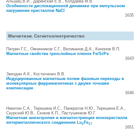
Альшиц В.И., Даринская Е.В., Колдаева М.В.
Особенности дислокационной динамики при импульсном
нагружении кристаллов NaCl
1635
Магнетизм. Сегнетоэлектричество
Патрин Г.С., Овчинников С.Г., Великанов Д.А., Кононов В.П.
Магнитные свойства трехслойных пленок Fe/Si/Fe
1643
Звездин А.К., Костюченко В.В.
Индуцированные магнитным полем фазовые переходы в
молекулярных ферримагнетиках с двумя точками
компенсации
1646
Никитин С.А., Терешина И.С., Панкратов Н.Ю., Терешина Е.А.,
Скурский Ю.В., Скоков К.П., Пастушенков Ю.Г.
Магнитная анизотропия и магнитострикция монокристалла
интерметаллического соединения Lu
Fe
2
17
1651