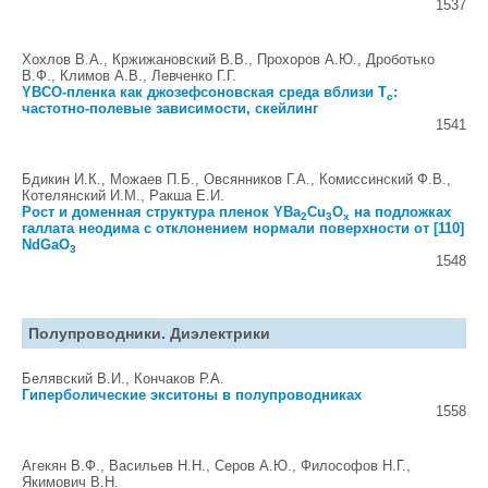
1537
Хохлов В.А., Кржижановский В.В., Прохоров А.Ю., Дроботько
В.Ф., Климов А.В., Левченко Г.Г.
YBCO-пленка как джозефсоновская среда вблизи T
:
c
частотно-полевые зависимости, скейлинг
1541
Бдикин И.К., Можаев П.Б., Овсянников Г.А., Комиссинский Ф.В.,
Котелянский И.М., Ракша Е.И.
Рост и доменная структура пленок YBa
Cu
O
на подложках
2
3
x
галлата неодима с отклонением нормали поверхности от [110]
NdGaO
3
1548
Полупроводники. Диэлектрики
Белявский В.И., Кончаков Р.А.
Гиперболические экситоны в полупроводниках
1558
Агекян В.Ф., Васильев Н.Н., Серов А.Ю., Философов Н.Г.,
Якимович В.Н.