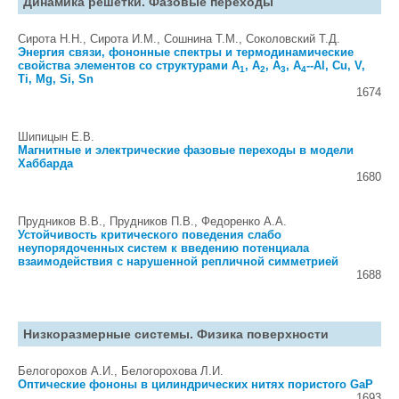
Динамика решетки. Фазовые переходы
Сирота Н.Н., Сирота И.М., Сошнина Т.М., Соколовский Т.Д.
Энергия связи, фононные спектры и термодинамические
свойства элементов со структурами A
, A
, A
, A
--Al, Cu, V,
1
2
3
4
Ti, Mg, Si, Sn
1674
Шипицын Е.В.
Магнитные и электрические фазовые переходы в модели
Хаббарда
1680
Прудников В.В., Прудников П.В., Федоренко А.А.
Устойчивость критического поведения слабо
неупорядоченных систем к введению потенциала
взаимодействия с нарушенной репличной симметрией
1688
Низкоразмерные системы. Физика поверхности
Белогорохов А.И., Белогорохова Л.И.
Оптические фононы в цилиндрических нитях пористого GaP
1693