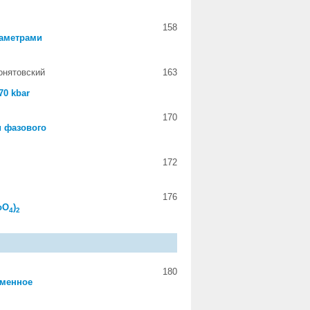
158
раметрами
Понятовский
163
70 kbar
170
и фазового
172
176
oO
)
4
2
180
бменное