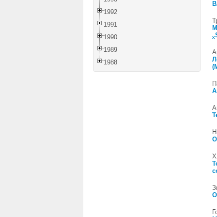
В
1992
Т
1991
М
1990
x
1989
А
Л
1988
(
П
А
А
Т
Н
О
Х
Т
с
З
О
Г