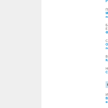
P
П
М
п
Б
Е
Ф
С
О
п
В
К
Н
С
И
В
в