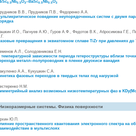
bSc
Nb
O
--BaSc
Nb
O
0.5
0.5
3
0.5
0.5
3
рудников В.В., Прудников П.В., Федоренко А.А.
ультикритическое поведение неупорядоченных систем с двумя па
орядка
ашкин И.О., Пагнуев А.Ю., Гуров А.Ф., Федотов В.К., Абросимова Г.Е., 
.Г.
азовые превращения в эквиатомном сплаве TiZr при давлениях до 
еменов А.Л., Солодовникова Е.Н.
 температурной зависимости периода гетероструктуры вблизи точк
ерехода металл--полупроводник в пленке двуокиси ванадия
акуленко А.А., Кукушкин С.А.
инетика фазовых переходов в твердых телах под нагрузкой
естеренко Н.М.
имметрийный анализ возможных низкотемпературных фаз в KDy(M
Низкоразмерные системы. Физика поверхности
рхин Ю.П.
лияние пространственного квантования электронного спектра на о
заимодействие в мультислоях