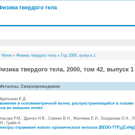
Физика твердого тела
Home
»
Физика твердого тела
»
Год 2000, выпуск 1
Физика твердого тела, 2000, том 42, выпуск 1
Металлы. Сверхпроводники
йдельман Е.Д.
вижение в осесимметричной волне, распространяющейся в плазме 
ела во внешних полях
ласова Р.М., Дричко Н.В., Семкин В.Н., Жиляева Е.И., Богданова О.А., 
.Н., Грайя А.
пектры отражения нового органического металла (BEDO-TTF)
[CsHg
5