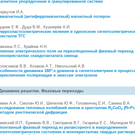
агнитное упорядочение в гранулированной системе
еркулов И.А.
емагнитный (антиферромагнитный) магнитный полярон
удник Е.Ф., Дуда В.М., Кушнерёв А.И.
ерроэластоэлектрические явления в одноосном сегнетоэлектричес
ристалле ТГС
амзина Л.С., Крайник Н.Н.
лияние электрического поля на перколяционный фазовый переход 
онокристаллах скандотанталата свинца
олесников В.В., Козаков А.Т., Никольский А.В.
o
собенности динамики 180
-х доменов в сегнетоэлектрике в процесс
ереключения поляризации и эмиссии электронов
Динамика решетки. Фазовые переходы
евин А.А., Смолин Ю.И., Шепелев Ю.Ф., Головенчиц Е.И., Санина В.А.
сследование тепловых колебаний ионов в кристаллах R
CuO
(R=Pr,
2
4
етодом рентгеновской дифракции
аевский И.П., Еремкин В.В., Смотраков В.Г., Гагарина Е.С., Малицкая М.
понтанный фазовый переход из релаксорного в макродоменное
егнетоэлектрическое состояние в монокристаллах твердых раствор