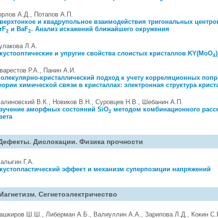
орлов А.Д., Потапов А.П.
верхтонкое и квадрупольное взаимодействия тригональных центр
rF
и BaF
. Анализ искажений ближайшего окружения
2
2
улакова Л.А.
кустооптические и упругие свойства слоистых кристаллов KY(MoO
)
4
варестов Р.А., Панин А.И.
олекулярно-кристаллический подход к учету корреляционных попр
еории химической связи в кристаллах: электронная структура крист
алиновский В.К., Новиков В.Н., Суровцев Н.В., Шебанин А.П.
зучение аморфных состояний SiO
методом комбинационного расс
2
вета
Дефекты. Дислокации. Физика прочности
алыгин Г.А.
кустопластический эффект и механизм суперпозиции напряжений
Магнетизм. Сегнетоэлектричество
ашкиров Ш.Ш., Либерман А.Б., Валиуллин А.А., Зарипова Л.Д., Кокин С.