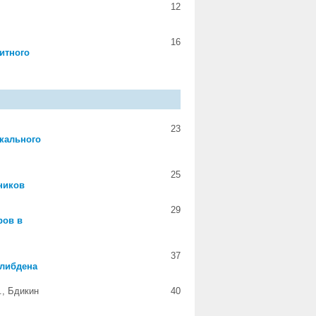
12
16
итного
23
кального
25
ников
29
ров в
37
олибдена
., Бдикин
40