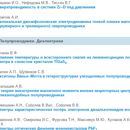
ашкин И.О., Нефедова М.В., Тиссен В.Г.
верхпроводимость в системе Zr--D под давлением
омтев А.И.
елокальная джозефсоновская электродинамика тонкой пленки магн
двумерного и трехмерного) сверхпроводника
Полупроводники. Диэлектрики
гекян В.Ф.
лияние температуры и всестороннего сжатия на люминесценцию ло
ентра в слоистом кристалле TlGaS
2
илин А.П., Шубенков С.В.
кситоны Ванье--Мотта в гетероструктурах узкощелевых полупровод
алышев А.В.
 теории анизотропии магнитного момента мелких акцепторных цент
лмазоподобных полупроводниках
имошкин А.Н., Соболев В.Вал., Соболев В.В.
пектры характеристических потерь электронов дихалькогенидов м
аженов А.В., Смирнова И.С., Фурсова Т.Н., Максимук М.Ю., Кулаков А.Б
.К.
пектры оптических фононов монокристаллов PbF
2