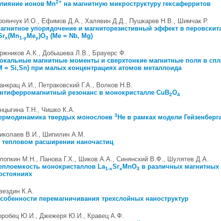
2+
лияние ионов Mn
на магнитную микроструктуру гексаферритов
роянчук И.О., Ефимов Д.А., Халявин Д.Д., Пушкарев Н.В., Шимчак Р.
агнитное упорядочение и магниторезистивный эффект в перовскит
Sr
(Mn
Me
)O
(Me = Nb, Mg)
x
1-y
y
3
ржников А.К., Добышева Л.В., Брауерс Ф.
окальные магнитные моменты и сверхтонкие магнитные поля в спл
M = Si,Sn) при малых концентрациях атомов металлоида
анкрац А.И., Петраковский Г.А., Волков Н.В.
нтиферромагнитный резонанс в монокристалле CuB
O
2
4
нцыгина Т.Н., Чишко К.А.
3
ермодинамика твердых монослоев
He в рамках модели Гейзенберг
иколаев В.И., Шипилин А.М.
 тепловом расширении наночастиц
лопкин М.Н., Панова Г.Х., Шиков А.А., Синянский В.Ф., Шулятев Д.А.
еплоемкость монокристаллов La
Sr
MnO
в различных магнитных
1-x
x
3
остояниях
вездин К.А.
собенности перемагничивания трехслойных наноструктур
оробец Ю.И., Джежеря Ю.И., Кравец А.Ф.