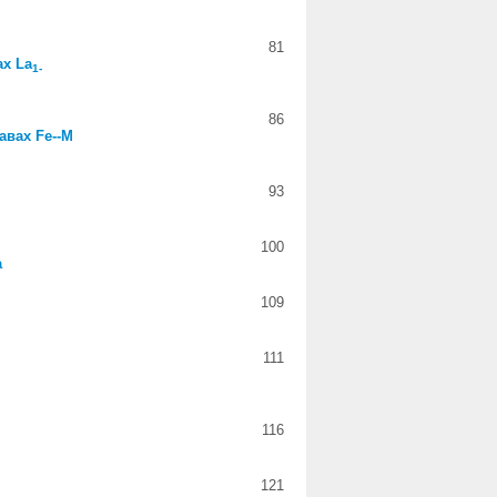
81
ах La
1-
86
авах Fe--M
93
100
а
109
111
116
121