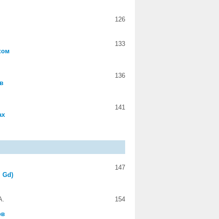
126
133
ком
136
в
141
ах
147
 Gd)
А.
154
ов