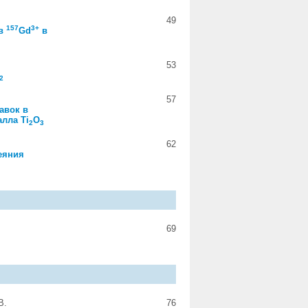
49
157
3+
ов
Gd
в
53
2
57
авок в
алла Ti
O
2
3
62
еяния
69
В.
76