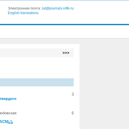
Электронная почта:
sst@journals.ioffe.ru
English translations
>>>
3
твердого
Любовская
6
(SCN)
]
4
2