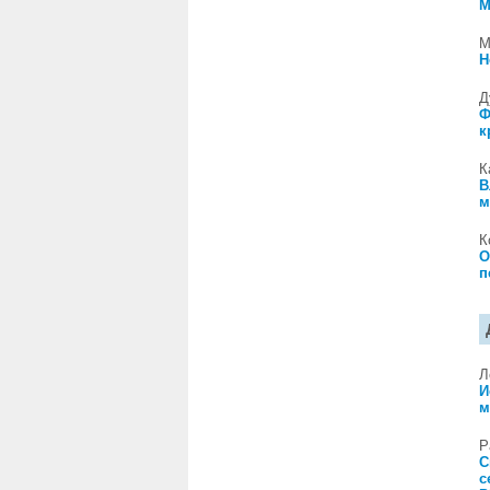
М
М
Н
Д
Ф
к
К
В
м
К
О
п
Л
И
м
Р
С
с