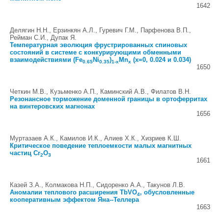
1642
Делягин Н.Н., Ерзинкян А.Л., Гуревич Г.М., Парфенова В.П.,
Рейман С.И., Дупак Я.
Температурная эволюция фрустрированных спиновых
состояний в системе с конкурирующими обменными
взаимодействиями (Fe
Ni
)
Mn
(x=0, 0.024 и 0.034)
0.65
0.35
1-x
x
1650
Четкин М.В., Кузьменко А.П., Каминский А.В., Филатов В.Н.
Резонансное торможение доменной границы в ортоферритах
на винтеровских магнонах
1656
Муртазаев А.К., Камилов И.К., Алиев Х.К., Хизриев К.Ш.
Критическое поведение теплоемкости малых магнитных
частиц Cr
O
2
3
1661
Казей З.А., Колмакова Н.П., Сидоренко А.А., Такунов Л.В.
Аномалии теплового расширения TbVO
, обусловленные
4
кооперативным эффектом Яна--Теллера
1663