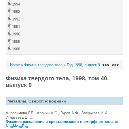
1994
1993
1992
1991
1990
1989
1988
Home
»
Физика твердого тела
»
Год 1998, выпуск 9
<<<
>>>
Физика твердого тела, 1998, том 40,
выпуск 9
Металлы. Сверхпроводники
Абросимова Г.Е., Аронин А.С., Гуров А.Ф., Зверькова И.И.,
Игнатьева Е.Ю.
Фазовое расслоение и кристаллизация в аморфном сплаве
Ni
Mo
P
70
10
20