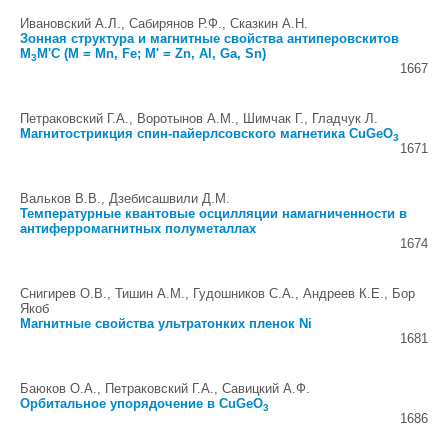
Ивановский А.Л., Сабирянов Р.Ф., Сказкин А.Н.
Зонная структура и магнитные свойства антиперовскитов
M
M'C (M = Mn, Fe; M' = Zn, Al, Ga, Sn)
3
1667
Петраковский Г.А., Воротынов А.М., Шимчак Г., Гладчук Л.
Магнитострикция спин-пайерлсовского магнетика CuGeO
3
1671
Вальков В.В., Дзебисашвили Д.М.
Температурные квантовые осцилляции намагниченности в
антиферромагнитных полуметаллах
1674
Снигирев О.В., Тишин А.М., Гудошников С.А., Андреев К.Е., Бор
Якоб
Магнитные свойства ультратонких пленок Ni
1681
Баюков О.А., Петраковский Г.А., Савицкий А.Ф.
Орбитальное упорядочение в CuGeO
3
1686