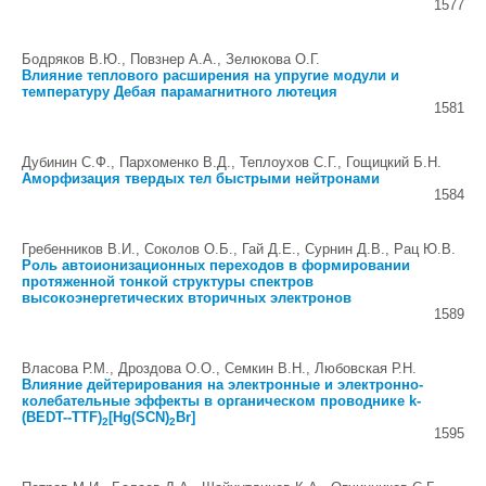
1577
Бодряков В.Ю., Повзнер А.А., Зелюкова О.Г.
Влияние теплового расширения на упругие модули и
температуру Дебая парамагнитного лютеция
1581
Дубинин С.Ф., Пархоменко В.Д., Теплоухов С.Г., Гощицкий Б.Н.
Аморфизация твердых тел быстрыми нейтронами
1584
Гребенников В.И., Соколов О.Б., Гай Д.Е., Сурнин Д.В., Рац Ю.В.
Роль автоионизационных переходов в формировании
протяженной тонкой структуры спектров
высокоэнергетических вторичных электронов
1589
Власова Р.М., Дроздова О.О., Семкин В.Н., Любовская Р.Н.
Влияние дейтерирования на электронные и электронно-
колебательные эффекты в органическом проводнике k-
(BEDT--TTF)
[Hg(SCN)
Br]
2
2
1595