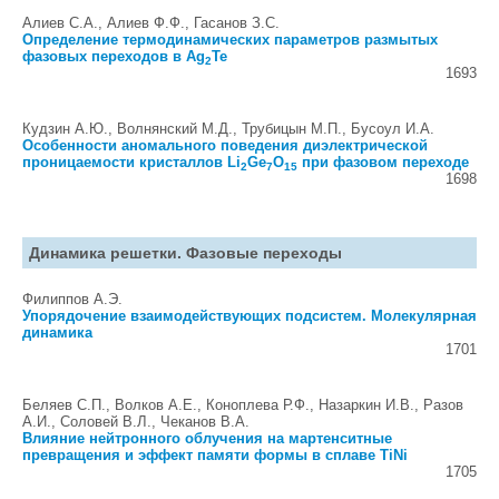
Алиев С.А., Алиев Ф.Ф., Гасанов З.С.
Определение термодинамических параметров размытых
фазовых переходов в Ag
Te
2
1693
Кудзин А.Ю., Волнянский М.Д., Трубицын М.П., Бусоул И.А.
Особенности аномального поведения диэлектрической
проницаемости кристаллов Li
Ge
O
при фазовом переходе
2
7
15
1698
Динамика решетки. Фазовые переходы
Филиппов А.Э.
Упорядочение взаимодействующих подсистем. Молекулярная
динамика
1701
Беляев С.П., Волков А.Е., Коноплева Р.Ф., Назаркин И.В., Разов
А.И., Соловей В.Л., Чеканов В.А.
Влияние нейтронного облучения на мартенситные
превращения и эффект памяти формы в сплаве TiNi
1705