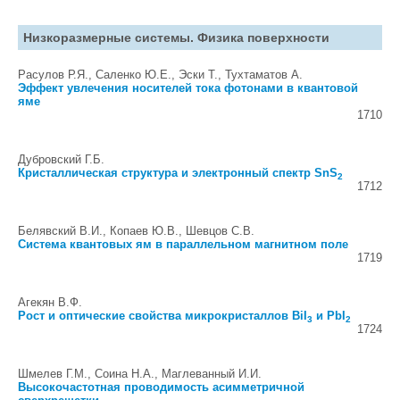
Низкоразмерные системы. Физика поверхности
Расулов Р.Я., Саленко Ю.Е., Эски Т., Тухтаматов А.
Эффект увлечения носителей тока фотонами в квантовой
яме
1710
Дубровский Г.Б.
Кристаллическая структура и электронный спектр SnS
2
1712
Белявский В.И., Копаев Ю.В., Шевцов С.В.
Система квантовых ям в параллельном магнитном поле
1719
Агекян В.Ф.
Рост и оптические свойства микрокристаллов BiI
и PbI
3
2
1724
Шмелев Г.М., Соина Н.А., Маглеванный И.И.
Высокочастотная проводимость асимметричной