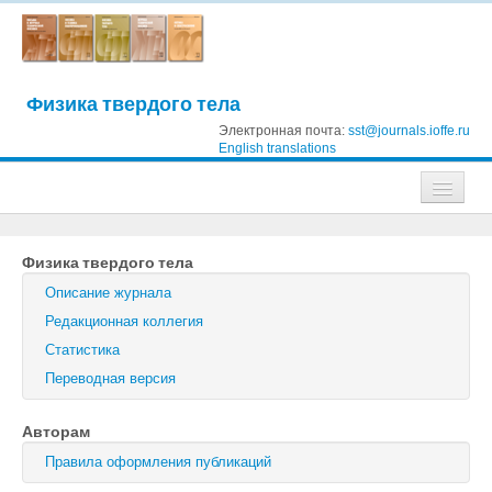
Физика твердого тела
Электронная почта:
sst@journals.ioffe.ru
English translations
Журналы
Физика твердого тела
Журнал технической физики
Описание журнала
Письма в Журнал технической физики
Редакционная коллегия
Статистика
Физика твердого тела
Переводная версия
Физика и техника полупроводников
Авторам
Оптика и спектроскопия
Правила оформления публикаций
Поиск