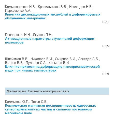
Камышанченко Н.В., Красильников В.В., Неклюдов Н.В.,
Пархоменко А.А.
Кинетика дислокационных ансамблей в деформируемых
облученных материалах
1631
Песчанская Н.Н., Якушев П.Н.
Активационные параметры ступенчатой деформации
полимеров
1635
Шпейзман В.В., Николаев В.И., Смирнов Б.И., Лебедев А.Б.,
Ветров В.В., Пульнев С.А., Копылов В.И.
Влияние примеси на деформацию нанокристаллической
меди при низких температурах
1639
Магнетизм. Сегнетоэлектричество
Калмыков Ю.П., Титов С.В.
Комплексная магнитная восприимчивость одноосных
суперпарамагнитных частиц в сильном постоянном
магнитном поле