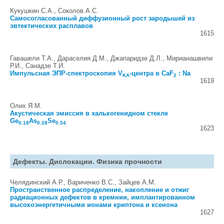
Кукушкин С.А., Соколов А.С.
Самосогласованный диффузионный рост зародышей из
эвтектических расплавов
1615
Гавашели Т.А., Дараселия Д.М., Джапаридзе Д.Л., Мирианашвили
Р.И., Санадзе Т.И.
Импульсная ЭПР-спектроскопия V
-центра в CaF
: Na
KA
2
1619
Олих Я.М.
Акустическая эмиссия в халькогенидном стекле
Ge
As
Se
0.18
0.28
0.54
1623
Дефекты. Дислокации. Физика прочности
Челядинский А.Р., Вариченко В.С., Зайцев А.М.
Пространственное распределение, накопление и отжиг
радиационных дефектов в кремнии, имплантированном
высокоэнергетичными ионами криптона и ксенона
1627