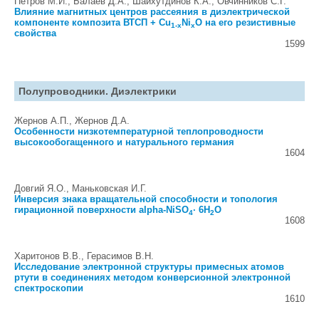
Петров М.И., Балаев Д.А., Шайхутдинов К.А., Овчинников С.Г.
Влияние магнитных центров рассеяния в диэлектрической
компоненте композита ВТСП + Cu
Ni
O на его резистивные
1-x
x
свойства
1599
Полупроводники. Диэлектрики
Жернов А.П., Жернов Д.А.
Особенности низкотемпературной теплопроводности
высокообогащенного и натурального германия
1604
Довгий Я.О., Маньковская И.Г.
Инверсия знака вращательной способности и топология
гирационной поверхности alpha-NiSO
· 6H
O
4
2
1608
Харитонов В.В., Герасимов В.Н.
Исследование электронной структуры примесных атомов
ртути в соединениях методом конверсионной электронной
спектроскопии
1610