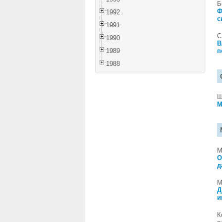
Б
Ф
1992
с
1991
С
1990
В
1989
п
1988
Ш
М
М
О
д
М
Д
и
К