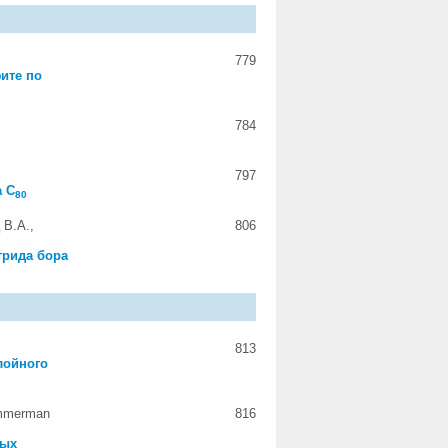
779
ите по
784
797
а C
80
 В.А.,
806
трида бора
813
лойного
immerman
816
ных