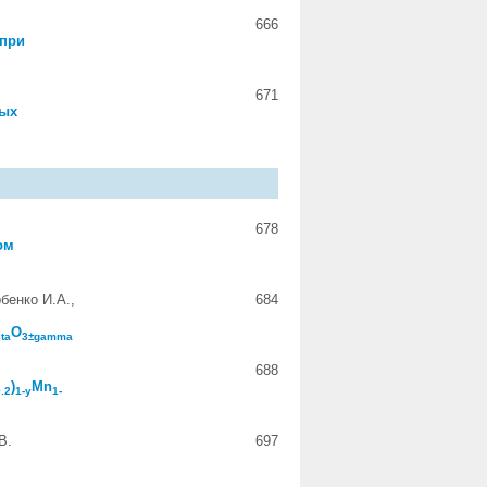
666
 при
671
ных
678
ом
рбенко И.А.,
684
O
ta
3±gamma
688
)
Mn
0.2
1-y
1-
В.
697