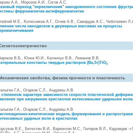
ерзин А.А., Морозов А.И., Сигов А.С.
азовый переход "переключения" нанодоменного состояния фрустр
истемы ферромагнетик-антиферромагнетик
теблий М.Е., Колесников А.Г., Огнев А.В., Самардак А.С., Чеботкевич Л.
лияние числа нанодисков в двумерных массивах на процессы
еремагничивания
Сегнетоэлектричество
ироков В.Б., Юзюк Ю.И., Калинчук В.В., Леманов В.В.
атериальные константы твердых растворов (Ba,Sr)TiO
3
Механические свойства, физика прочности и пластичность
алыгин Г.А., Огарков С.Л., Андрияш А.В.
 степенном характере зависимости скорости пластической деформа
авления при нагружении кристаллов интенсивными ударными вол
алыгин Г.А., Огарков С.Л., Андрияш A.В.
ислокационно-кинетическая модель формирования и распростране
нтенсивных ударных волн в кристаллах
орсуков В.Е., Бетехтин В.И., Варкентин М.С., Гиляров В.Л., Кадомцев -