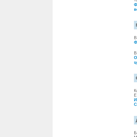
=
Ф
в
В
Ф
В
О
ц
К
Е
И
C
Б