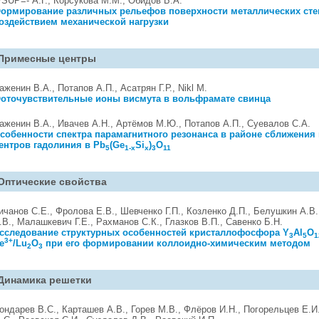
/SUP=- А.Г., Корсукова М.М., Обидов Б.А.
ормирование различных рельефов поверхности металлических сте
оздействием механической нагрузки
Примесные центры
аженин В.А., Потапов А.П., Асатрян Г.Р., Nikl M.
оточувствительные ионы висмута в вольфрамате свинца
аженин В.А., Ивачев А.Н., Артёмов М.Ю., Потапов А.П., Суевалов С.А.
собенности спектра парамагнитного резонанса в районе сближения
ентров гадолиния в Pb
(Ge
Si
)
O
5
1-x
x
3
11
Оптические свойства
ичанов С.Е., Фролова Е.В., Шевченко Г.П., Козленко Д.П., Белушкин А.В.
.В., Малашкевич Г.Е., Рахманов С.К., Глазков В.П., Савенко Б.Н.
сследование структурных особенностей кристаллофосфора Y
Al
O
3
5
1
3+
e
/Lu
O
при его формировании коллоидно-химическим методом
2
3
Динамика решетки
ондарев В.С., Карташев А.В., Горев М.В., Флёров И.Н., Погорельцев Е.И