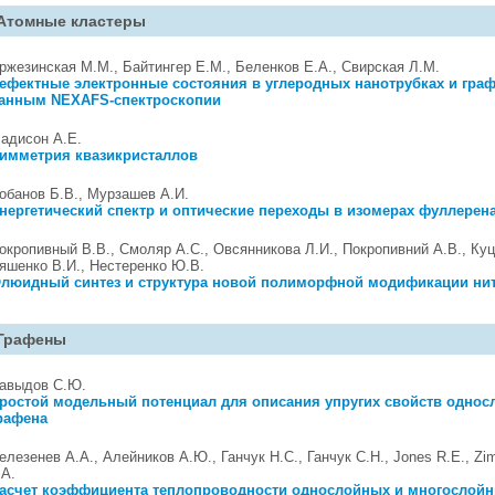
Атомные кластеры
ржезинская М.М., Байтингер Е.М., Беленков Е.А., Свирская Л.М.
ефектные электронные состояния в углеродных нанотрубках и граф
анным NEXAFS-спектроскопии
адисон А.Е.
имметрия квазикристаллов
обанов Б.В., Мурзашев А.И.
нергетический спектр и оптические переходы в изомерах фуллерен
окропивный В.В., Смоляр А.С., Овсянникова Л.И., Покропивний А.В., Куц
яшенко В.И., Нестеренко Ю.В.
люидный синтез и структура новой полиморфной модификации ни
Графены
авыдов С.Ю.
ростой модельный потенциал для описания упругих свойств однос
рафена
елезенев А.А., Алейников А.Ю., Ганчук Н.С., Ганчук С.Н., Jones R.E., Z
.A.
асчет коэффициента теплопроводности однослойных и многослой