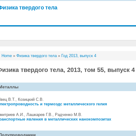
Физика твердого тела
Home
»
Физика твердого тела
»
Год 2013, выпуск 4
Физика твердого тела, 2013, том 55, выпуск 4
Металлы
вец В.Т., Козицкий С.В.
лектропроводность и термоэдс металлического гелия
митриев А.И., Лашкарев Г.В., Радченко М.В.
ранспортные явления в металлических нанокомпозитах
Полупроводники