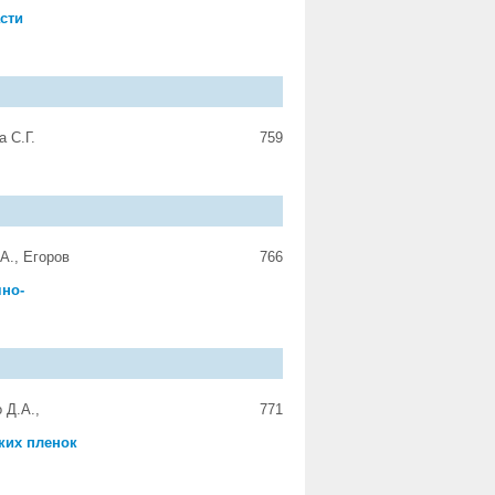
сти
а С.Г.
759
А., Егоров
766
чно-
 Д.А.,
771
ких пленок