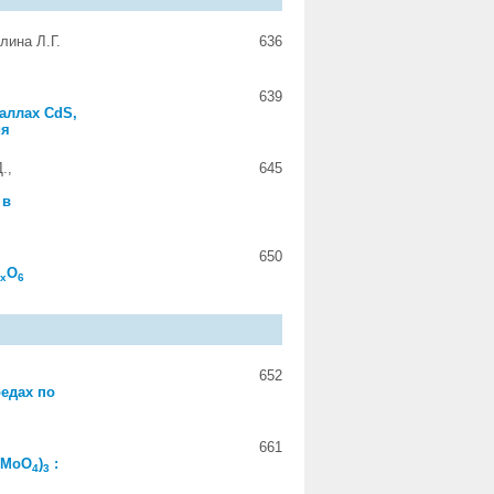
лина Л.Г.
636
639
аллах CdS,
ия
.,
645
 в
650
b
O
x
6
652
едах по
661
(MoO
)
:
4
3