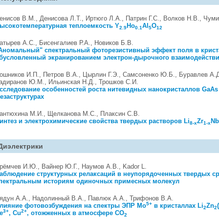
енисов В.М., Денисова Л.Т., Иртюго Л.А., Патрин Г.С., Волков Н.В., Чуми
ысокотемпературная теплоемкость Y
Ho
Al
O
2.9
0.1
5
12
атырев А.С., Бисенгалиев Р.А., Новиков Б.В.
Аномальный" спектральный фоторезистивный эффект поля в крист
бусловленный экранированием электрон-дырочного взаимодейств
ошников И.П., Петров В.А., Цырлин Г.Э., Самсоненко Ю.Б., Буравлев А.Д
адиранов Ю.М., Ильинская Н.Д., Трошков С.И.
сследование особенностей роста нитевидных нанокристаллов GaAs
езаструктурах
антюхина М.И., Щелканова М.С., Плаксин С.В.
интез и электрохимические свойства твердых растворов Li
Zr
N
8-x
1-x
Диэлектрики
рёмчев И.Ю., Вайнер Ю.Г., Наумов А.В., Kador L.
аблюдение структурных релаксаций в неупорядоченных твердых ср
пектральным историям одиночных примесных молекул
ядун А.А., Надолинный В.А., Павлюк А.А., Трифонов В.А.
5+
лияние фотовозбуждения на спектры ЭПР Мо
в кристаллах Li
Zn
2
2
3+
2+
е
, Cu
, отожженных в атмосфере СО
2