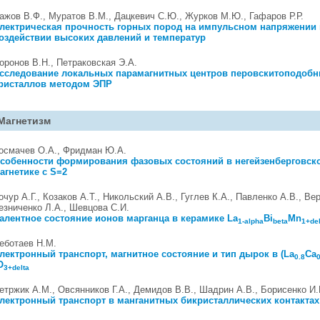
ажов В.Ф., Муратов В.М., Дацкевич С.Ю., Журков М.Ю., Гафаров Р.Р.
лектрическая прочность горных пород на импульсном напряжении
оздействии высоких давлений и температур
оронов В.Н., Петраковская Э.А.
сследование локальных парамагнитных центров перовскитоподоб
ристаллов методом ЭПР
Магнетизм
осмачев О.А., Фридман Ю.А.
собенности формирования фазовых состояний в негейзенберговск
агнетике с S=2
очур А.Г., Козаков А.Т., Никольский А.В., Гуглев К.А., Павленко А.В., Ве
езниченко Л.А., Шевцова С.И.
алентное состояние ионов марганца в керамике La
Bi
Mn
1-alpha
beta
1+del
еботаев Н.М.
лектронный транспорт, магнитное состояние и тип дырок в (La
Ca
0.8
O
3+delta
етржик А.М., Овсянников Г.А., Демидов В.В., Шадрин А.В., Борисенко И.
лектронный транспорт в манганитных бикристаллических контактах