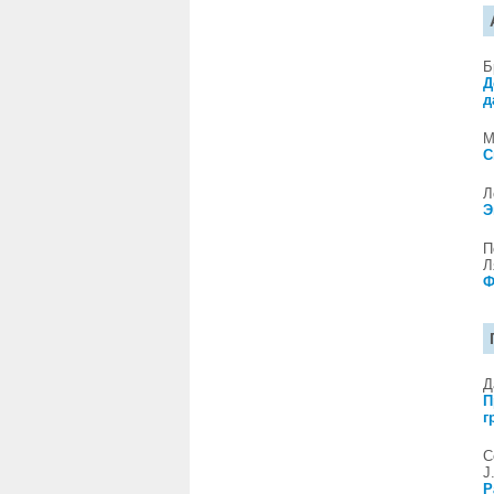
Б
Д
д
М
С
Л
Э
П
Л
Ф
Д
П
г
С
J
Р