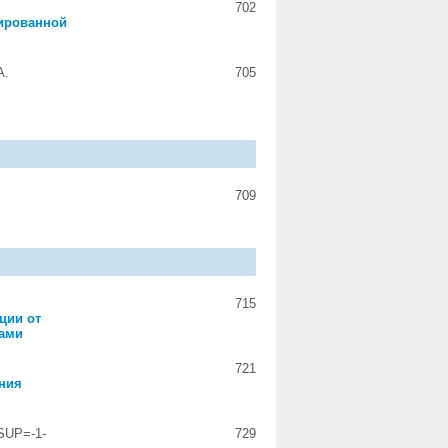
702
ированной
А.
705
709
715
ции от
нами
721
ния
=SUP=-1-
729