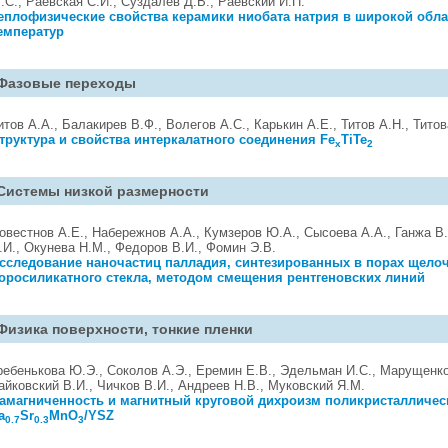
.С., Раевская С.И., Суздалев Д.В., Раевский И.П.
еплофизические свойства керамики ниобата натрия в широкой обла
емператур
Фазовые переходы
итов А.А., Балакирев В.Ф., Волегов А.С., Карькин А.Е., Титов А.Н., Титов
труктура и свойства интеркалатного соединения Fe
TiTe
x
2
Системы низкой размерности
овестнов А.Е., Набережнов А.А., Кумзеров Ю.А., Сысоева А.А., Ганжа В.
.И., Окунева Н.М., Федоров В.И., Фомин Э.В.
сследование наночастиц палладия, синтезированных в порах щело
оросиликатного стекла, методом смещения рентгеновских линий
Физика поверхности, тонкие пленки
ребенькова Ю.Э., Соколов А.Э., Еремин Е.В., Эдельман И.С., Марущенко
айковский В.И., Чичков В.И., Андреев Н.В., Муковский Я.М.
амагниченность и магнитный круговой дихроизм поликристалличес
a
Sr
MnO
/YSZ
0.7
0.3
3