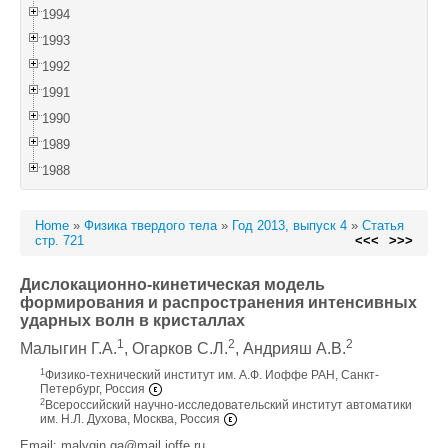
1994
1993
1992
1991
1990
1989
1988
Home
»
Физика твердого тела
»
Год 2013, выпуск 4
»
Статья
стр. 721
<<<
>>>
Дислокационно-кинетическая модель
формирования и распространения интенсивных
ударных волн в кристаллах
1
2
2
Малыгин Г.А.
, Огарков С.Л.
, Андрияш A.В.
1
Физико-технический институт им. А.Ф. Иоффе РАН, Санкт-
Петербург, Россия
2
Всероссийский научно-исследовательский институт автоматики
им. Н.Л. Духова, Москва, Россия
Email: malygin.ga@mail.ioffe.ru