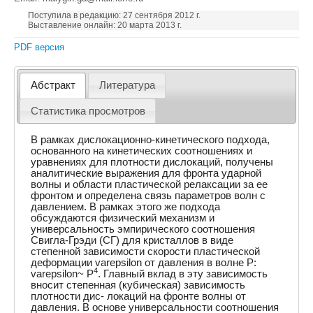
Поступила в редакцию: 27 сентября 2012 г.
Выставление онлайн: 20 марта 2013 г.
PDF версия
Абстракт
Литература
Статистика просмотров
В рамках дислокационно-кинетического подхода,
основанного на кинетических соотношениях и
уравнениях для плотности дислокаций, получены
аналитические выражения для фронта ударной
волны и области пластической релаксации за ее
фронтом и определена связь параметров волн с
давлением. В рамках этого же подхода
обсуждаются физический механизм и
универсальность эмпирического соотношения
Свигла-Грэди (СГ) для кристаллов в виде
степенной зависимости скорости пластической
деформации varepsilon от давления в волне P:
4
varepsilon~ P
. Главный вклад в эту зависимость
вносит степенная (кубическая) зависимость
плотности дис- локаций на фронте волны от
давления. В основе универсальности соотношения