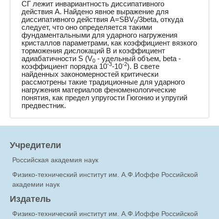
СГ лежит инвариантность диссипативного
действия A. Найдено явное выражение для
диссипативного действия A=SBV
/3beta, откуда
0
следует, что оно определяется такими
фундаментальными для ударного нагружения
кристаллов параметрами, как коэффициент вязкого
торможения дислокаций B и коэффициент
адиабатичности S (V
- удельный объем, beta -
0
-3
-2
коэффициент порядка 10
-10
). В свете
найденных закономерностей критически
рассмотрены такие традиционные для ударного
нагружения материалов феноменологические
понятия, как предел упругости Гюгонио и упругий
предвестник.
Учредители
Российская академия наук
Физико-технический институт им. А.Ф.Иоффе Российской
академии наук
Издатель
Физико-технический институт им. А.Ф.Иоффе Российской