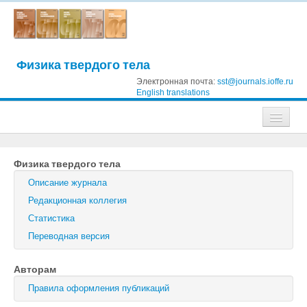
Физика твердого тела
Электронная почта:
sst@journals.ioffe.ru
English translations
Журналы
Физика твердого тела
Журнал технической физики
Описание журнала
Письма в Журнал технической физики
Редакционная коллегия
Статистика
Физика твердого тела
Переводная версия
Физика и техника полупроводников
Авторам
Оптика и спектроскопия
Правила оформления публикаций
Поиск