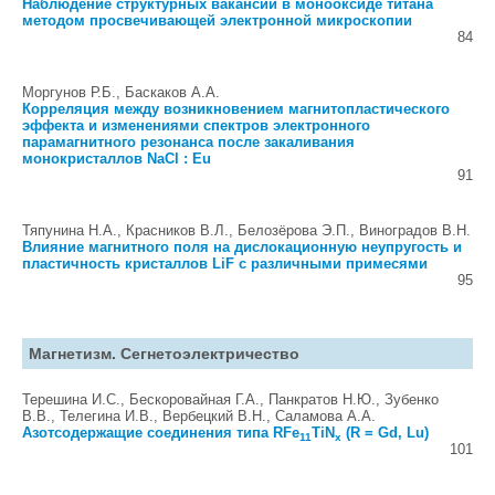
Наблюдение структурных вакансий в монооксиде титана
методом просвечивающей электронной микроскопии
84
Моргунов Р.Б., Баскаков А.А.
Корреляция между возникновением магнитопластического
эффекта и изменениями спектров электронного
парамагнитного резонанса после закаливания
монокристаллов NaCl : Eu
91
Тяпунина Н.А., Красников В.Л., Белозёрова Э.П., Виноградов В.Н.
Влияние магнитного поля на дислокационную неупругость и
пластичность кристаллов LiF с различными примесями
95
Магнетизм. Сегнетоэлектричество
Терешина И.С., Бескоровайная Г.А., Панкратов Н.Ю., Зубенко
В.В., Телегина И.В., Вербецкий В.Н., Саламова А.А.
Азотсодержащие соединения типа RFe
TiN
(R = Gd, Lu)
11
x
101