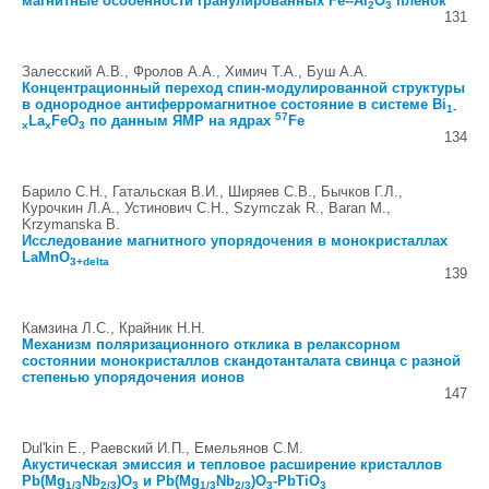
магнитные особенности гранулированных Fe--Al
O
пленок
2
3
131
Залесский А.В., Фролов А.А., Химич Т.А., Буш А.А.
Концентрационный переход спин-модулированной структуры
в однородное антиферромагнитное состояние в системе Bi
1-
57
La
FeO
по данным ЯМР на ядрах
Fe
x
x
3
134
Барило С.Н., Гатальская В.И., Ширяев С.В., Бычков Г.Л.,
Курочкин Л.А., Устинович С.Н., Szymczak R., Baran M.,
Krzymanska B.
Исследование магнитного упорядочения в монокристаллах
LaMnO
3+delta
139
Камзина Л.С., Крайник Н.Н.
Механизм поляризационного отклика в релаксорном
состоянии монокристаллов скандотанталата свинца с разной
степенью упорядочения ионов
147
Dul'kin E., Раевский И.П., Емельянов С.М.
Акустическая эмиссия и тепловое расширение кристаллов
Pb(Mg
Nb
)O
и Pb(Mg
Nb
)O
-PbTiO
1/3
2/3
3
1/3
2/3
3
3