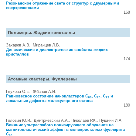
Резонансное отражение света от структур с двумерными
сверхрешетками
168
Полимеры. Жидкие кристаллы
Захаров А.В., Миранцев Л.В.
Динамические и диэлектрические свойства жидких
кристаллов
174
Атомные кластеры. Фуллерены
Глухова О.Е., Жбанов А.И.
Равновесное состояние нанокластеров C
, C
, C
и
60
70
72
локальные дефекты молекулярного остова
180
Головин Ю.И., Дмитриевский А.А., Николаев Р.К., Пушнин И.А.
Влияние ультраслабого ионизирующего облучения на
магнитопластический эффект в монокристаллах фуллерита
C
60