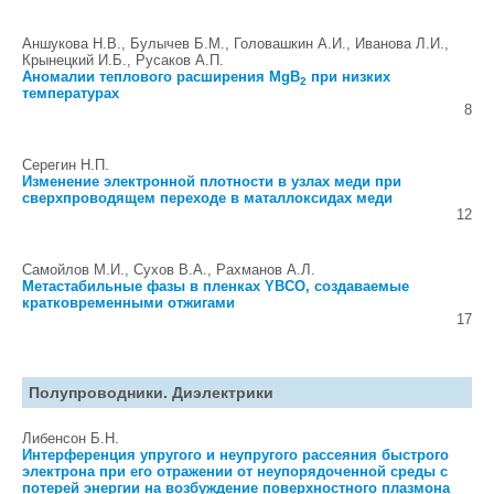
Аншукова Н.В., Булычев Б.М., Головашкин А.И., Иванова Л.И.,
Крынецкий И.Б., Русаков А.П.
Аномалии теплового расширения MgB
при низких
2
температурах
8
Серегин Н.П.
Изменение электронной плотности в узлах меди при
сверхпроводящем переходе в маталлоксидах меди
12
Самойлов М.И., Сухов В.А., Рахманов А.Л.
Метастабильные фазы в пленках YBCO, создаваемые
кратковременными отжигами
17
Полупроводники. Диэлектрики
Либенсон Б.Н.
Интерференция упругого и неупругого рассеяния быстрого
электрона при его отражении от неупорядоченной среды с
потерей энергии на возбуждение поверхностного плазмона