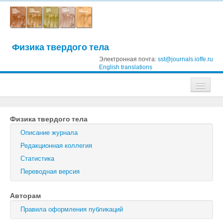
Физика твердого тела
Электронная почта:
sst@journals.ioffe.ru
English translations
Журналы
Физика твердого тела
Журнал технической физики
Описание журнала
Письма в Журнал технической физики
Редакционная коллегия
Статистика
Физика твердого тела
Переводная версия
Физика и техника полупроводников
Авторам
Оптика и спектроскопия
Правила оформления публикаций
Поиск