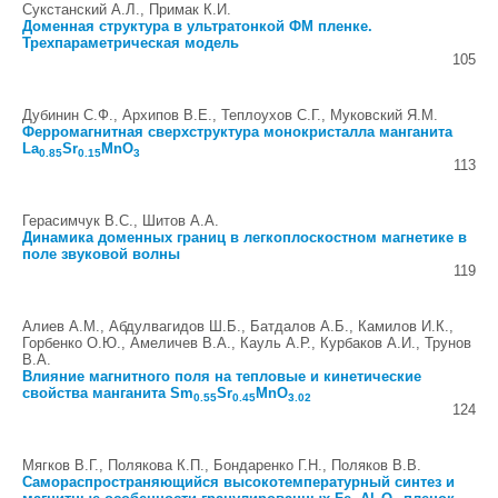
Сукстанский А.Л., Примак К.И.
Доменная структура в ультратонкой ФМ пленке.
Трехпараметрическая модель
105
Дубинин С.Ф., Архипов В.Е., Теплоухов С.Г., Муковский Я.М.
Ферромагнитная сверхструктура монокристалла манганита
La
Sr
MnO
0.85
0.15
3
113
Герасимчук В.С., Шитов А.А.
Динамика доменных границ в легкоплоскостном магнетике в
поле звуковой волны
119
Алиев А.М., Абдулвагидов Ш.Б., Батдалов А.Б., Камилов И.К.,
Горбенко О.Ю., Амеличев В.А., Кауль А.Р., Курбаков А.И., Трунов
В.А.
Влияние магнитного поля на тепловые и кинетические
свойства манганита Sm
Sr
MnO
0.55
0.45
3.02
124
Мягков В.Г., Полякова К.П., Бондаренко Г.Н., Поляков В.В.
Самораспространяющийся высокотемпературный синтез и