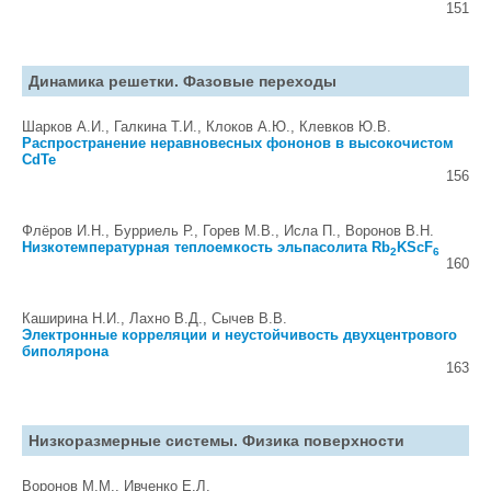
151
Динамика решетки. Фазовые переходы
Шарков А.И., Галкина Т.И., Клоков А.Ю., Клевков Ю.В.
Распространение неравновесных фононов в высокочистом
CdTe
156
Флёров И.Н., Бурриель Р., Горев М.В., Исла П., Воронов В.Н.
Низкотемпературная теплоемкость эльпасолита Rb
KScF
2
6
160
Каширина Н.И., Лахно В.Д., Сычев В.В.
Электронные корреляции и неустойчивость двухцентрового
биполярона
163
Низкоразмерные системы. Физика поверхности
Воронов М.М., Ивченко Е.Л.