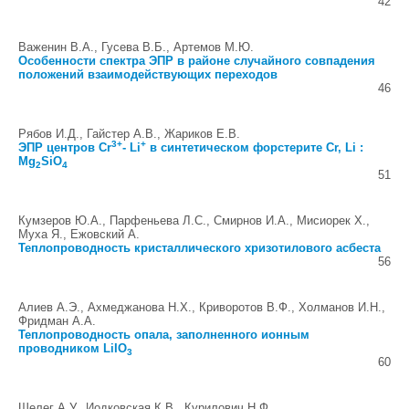
42
Важенин В.А., Гусева В.Б., Артемов М.Ю.
Особенности спектра ЭПР в районе случайного совпадения
положений взаимодействующих переходов
46
Рябов И.Д., Гайстер А.В., Жариков Е.В.
3+
+
ЭПР центров Cr
- Li
в синтетическом форстерите Cr, Li :
Mg
SiO
2
4
51
Кумзеров Ю.А., Парфеньева Л.С., Смирнов И.А., Мисиорек Х.,
Муха Я., Ежовский А.
Теплопроводность кристаллического хризотилового асбеста
56
Алиев А.Э., Ахмеджанова Н.Х., Криворотов В.Ф., Холманов И.Н.,
Фридман А.А.
Теплопроводность опала, заполненного ионным
проводником LiIO
3
60
Шелег А.У., Иодковская К.В., Курилович Н.Ф.