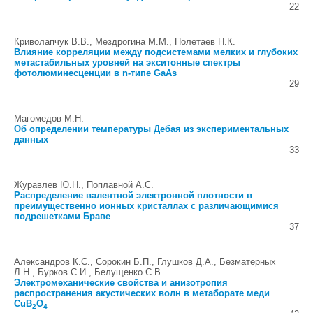
22
Криволапчук В.В., Мездрогина М.М., Полетаев Н.К.
Влияние корреляции между подсистемами мелких и глубоких
метастабильных уровней на экситонные спектры
фотолюминесценции в n-типе GaAs
29
Магомедов М.Н.
Об определении температуры Дебая из экспериментальных
данных
33
Журавлев Ю.Н., Поплавной А.С.
Распределение валентной электронной плотности в
преимущественно ионных кристаллах с различающимися
подрешетками Браве
37
Александров К.С., Сорокин Б.П., Глушков Д.А., Безматерных
Л.Н., Бурков С.И., Белущенко С.В.
Электромеханические свойства и анизотропия
распространения акустических волн в метаборате меди
CuB
O
2
4