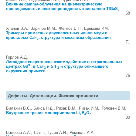
Влияние gamma-облучения на диэлектрическую
проницаемость и элекропроводность кристаллов TlGaS
2
68
Уланов В.А., Зарипов М.М., Жеглов Е.П., Еремина Р.М.
Тримеры примесных двухвалентных ионов меди в
кристаллах CaF
: структура и механизм образования
2
71
Горлов А.Д.
Лигандное сверхтонкое взаимодействие в тетрагональных
3+
центрах Gd
в CaF
и SrF
и структура ближайшего
2
2
окружения примеси
76
Дефекты. Дислокации. Физика прочности
Биланич В.С., Байса Н.Д., Ризак В.М., Ризак И.М., Головей В.М.
Внутреннее трение монокристалла Li
B
O
2
4
7
80
Валеева А.А., Танг Г., Гусев А.И., Ремпель А.А.