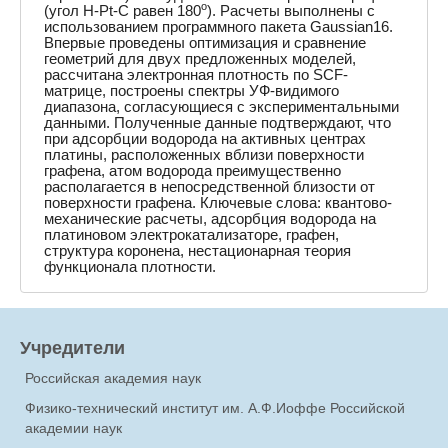
o
(угол H-Pt-C равен 180
). Расчеты выполнены с
использованием программного пакета Gaussian16.
Впервые проведены оптимизация и сравнение
геометрий для двух предложенных моделей,
рассчитана электронная плотность по SCF-
матрице, построены спектры УФ-видимого
диапазона, согласующиеся с экспериментальными
данными. Полученные данные подтверждают, что
при адсорбции водорода на активных центрах
платины, расположенных вблизи поверхности
графена, атом водорода преимущественно
располагается в непосредственной близости от
поверхности графена. Ключевые слова: квантово-
механические расчеты, адсорбция водорода на
платиновом электрокатализаторе, графен,
структура коронена, нестационарная теория
функционала плотности.
Учредители
Российская академия наук
Физико-технический институт им. А.Ф.Иоффе Российской
академии наук