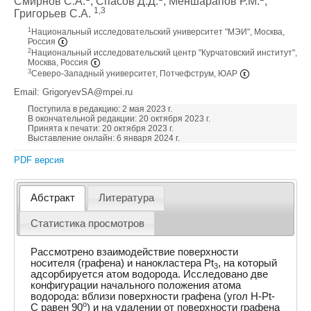
Смирнов С.А.
, Спасов Д.Д.
, Меншарапов Р.М.
,
1,3
Григорьев С.А.
1
Национальный исследовательский университет "МЭИ", Москва,
Россия
2
Национальный исследовательский центр "Курчатовский институт",
Москва, Россия
3
Северо-Западный университет, Потчефструм, ЮАР
Email: GrigoryevSA@mpei.ru
Поступила в редакцию: 2 мая 2023 г.
В окончательной редакции: 20 октября 2023 г.
Принята к печати: 20 октября 2023 г.
Выставление онлайн: 6 января 2024 г.
PDF версия
Абстракт
Литература
Статистика просмотров
Рассмотрено взаимодействие поверхности
носителя (графена) и нанокластера Pt
, на который
3
адсорбируется атом водорода. Исследовано две
конфигурации начального положения атома
водорода: вблизи поверхности графена (угол H-Pt-
o
C равен 90
) и на удалении от поверхности графена