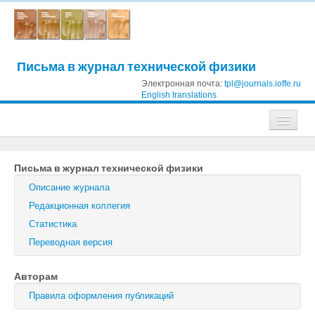
Письма в журнал технической физики
Электронная почта:
tpl@journals.ioffe.ru
English translations
Журналы
Письма в журнал технической физики
Журнал технической физики
Описание журнала
Письма в Журнал технической физики
Редакционная коллегия
Статистика
Физика твердого тела
Переводная версия
Физика и техника полупроводников
Авторам
Оптика и спектроскопия
Правила оформления публикаций
Поиск