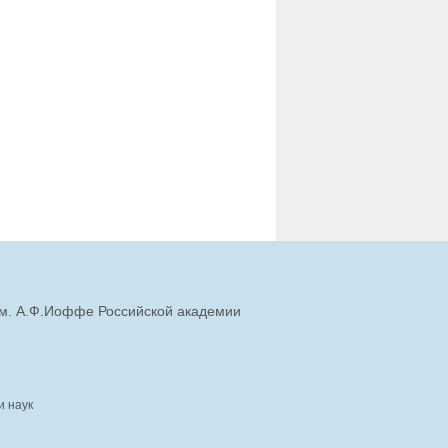
им. А.Ф.Иоффе Российской академии
и наук