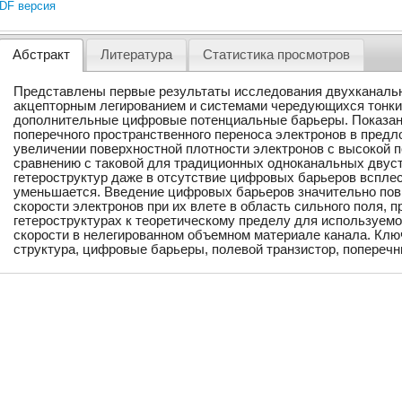
DF версия
Абстракт
Литература
Статистика просмотров
Представлены первые результаты исследования двухканальн
акцепторным легированием и системами чередующихся тонки
дополнительные цифровые потенциальные барьеры. Показано
поперечного пространственного переноса электронов в предл
увеличении поверхностной плотности электронов с высокой 
сравнению с таковой для традиционных одноканальных двус
гетероструктур даже в отсутствие цифровых барьеров вспле
уменьшается. Введение цифровых барьеров значительно по
скорости электронов при их влете в область сильного поля, 
гетероструктурах к теоретическому пределу для используем
скорости в нелегированном объемном материале канала. Клю
структура, цифровые барьеры, полевой транзистор, попереч