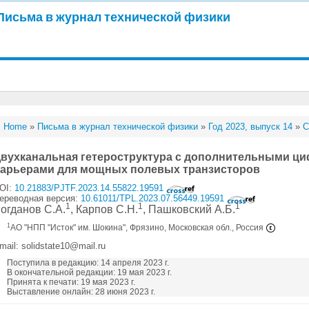
Письма в журнал технической физики
Home
»
Письма в журнал технической физики
»
Год 2023, выпуск 14
»
С
вухканальная гетероструктура с дополнительными 
арьерами для мощных полевых транзисторов
OI:
10.21883/PJTF.2023.14.55822.19591
ереводная версия:
10.61011/TPL.2023.07.56449.19591
1
1
1
огданов С.А.
, Карпов С.Н.
, Пашковский А.Б.
1
АО "НПП "Исток" им. Шокина", Фрязино, Московская обл., Россия
mail: solidstate10@mail.ru
Поступила в редакцию: 14 апреля 2023 г.
В окончательной редакции: 19 мая 2023 г.
Принята к печати: 19 мая 2023 г.
Выставление онлайн: 28 июня 2023 г.