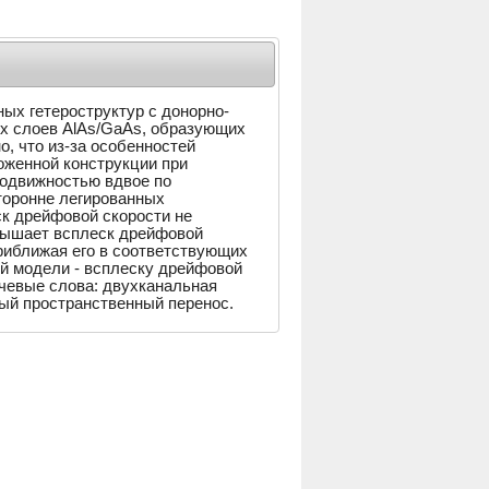
ых гетероструктур с донорно-
х слоев AlAs/GaAs, образующих
, что из-за особенностей
оженной конструкции при
подвижностью вдвое по
торонне легированных
ск дрейфовой скорости не
вышает всплеск дрейфовой
приближая его в соответствующих
ой модели - всплеску дрейфовой
чевые слова: двухканальная
ный пространственный перенос.