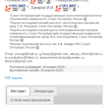
Поляков М.А.
, Неверовская А.Ю.
2
3
, Закиров И.И.
1
Санкт-Петербургский государственный технологический институт
(Технический университет), Санкт-Петербург, Россия
2
Научно-исследовательский институт синтетического каучука им.
акад. С.В. Лебедева, Санкт-Петербург, Россия
3
Научно-исследовательский центр электрофизических проблем
поверхности, Санкт-Петербургский государственный университет
телекоммуникаций им. проф. М.А. Бонч-Бруевича, Санкт-Петербург,
Россия
4
Физико-технический институт им. А.Ф. Иоффе РАН, Санкт-
Петербург, Россия
Email: voznap@mail.ru, g.fursey@gmail.com, alexey_inform@mail.ru,
m.a.polyakov@inbox.ru, anna-neverovskaya@yandex.ru,
ilkirov1@gmail.com
Поступила в редакцию: 16 января 2019 г.
Выставление онлайн: 19 апреля 2019 г.
PDF версия
Абстракт
Литература
Статистика просмотров