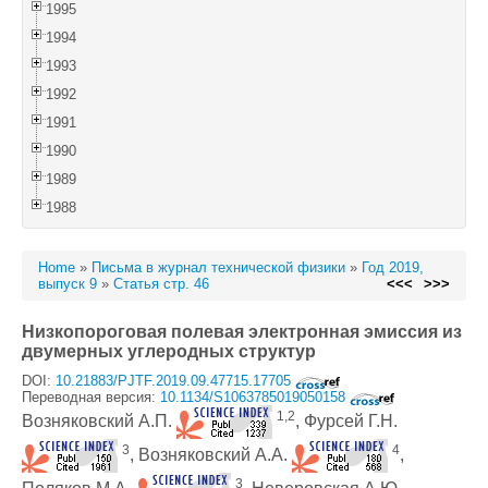
1995
1994
1993
1992
1991
1990
1989
1988
Home
»
Письма в журнал технической физики
»
Год 2019,
выпуск 9
»
Статья стр. 46
<<<
>>>
Низкопороговая полевая электронная эмиссия из
двумерных углеродных структур
DOI:
10.21883/PJTF.2019.09.47715.17705
Переводная версия:
10.1134/S1063785019050158
1,2
Возняковский А.П.
, Фурсей Г.Н.
3
4
, Возняковский А.А.
,
3