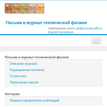
Письма в журнал технической физики
Электронная почта:
tpl@journals.ioffe.ru
English translations
Журналы
Письма в журнал технической физики
Журнал технической физики
Описание журнала
Письма в Журнал технической физики
Редакционная коллегия
Статистика
Физика твердого тела
Переводная версия
Физика и техника полупроводников
Авторам
Оптика и спектроскопия
Правила оформления публикаций
Поиск