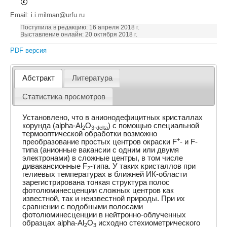
Email: i.i.milman@urfu.ru
Поступила в редакцию: 16 апреля 2018 г.
Выставление онлайн: 20 октября 2018 г.
PDF версия
Абстракт
Литература
Статистика просмотров
Установлено, что в анионодефицитных кристаллах
корунда (alpha-Al
O
) с помощью специальной
2
3-delta
термооптической обработки возможно
+
преобразование простых центров окраски F
- и F-
типа (анионные вакансии с одним или двумя
электронами) в сложные центры, в том числе
дивакансионные F
-типа. У таких кристаллов при
2
гелиевых температурах в ближней ИК-области
зарегистрирована тонкая структура полос
фотолюминесценции сложных центров как
известной, так и неизвестной природы. При их
сравнении с подобными полосами
фотолюминесценции в нейтронно-облученных
образцах alpha-Al
O
исходно стехиометрического
2
3