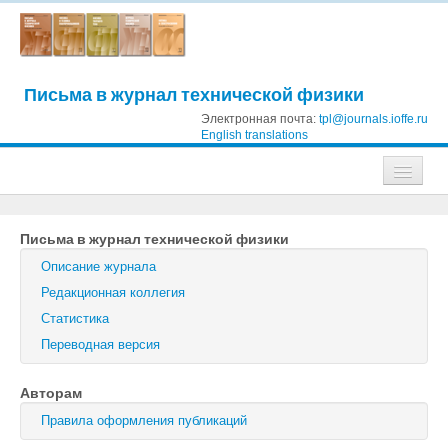
Письма в журнал технической физики
Электронная почта:
tpl@journals.ioffe.ru
English translations
Журналы
Письма в журнал технической физики
Журнал технической физики
Описание журнала
Письма в Журнал технической физики
Редакционная коллегия
Статистика
Физика твердого тела
Переводная версия
Физика и техника полупроводников
Авторам
Оптика и спектроскопия
Правила оформления публикаций
Поиск