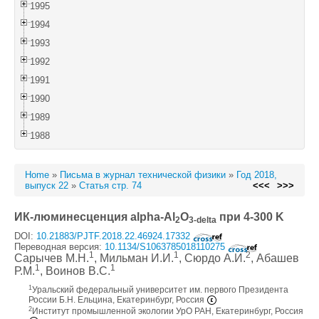
1995
1994
1993
1992
1991
1990
1989
1988
Home
»
Письма в журнал технической физики
»
Год 2018,
выпуск 22
»
Статья стр. 74
<<<
>>>
ИК-люминесценция alpha-Al
O
при 4-300 K
2
3-delta
DOI:
10.21883/PJTF.2018.22.46924.17332
Переводная версия:
10.1134/S1063785018110275
1
1
2
Сарычев М.Н.
, Мильман И.И.
, Сюрдо А.И.
, Абашев
1
1
Р.М.
, Воинов В.С.
1
Уральский федеральный университет им. первого Президента
России Б.Н. Ельцина, Екатеринбург, Россия
2
Институт промышленной экологии УрО РАН, Екатеринбург, Россия