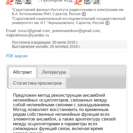
1
Саратовский филиал Института радиотехники и электроники им.
В.А. Котельникова РАН, Саратов, Россия
2
Саратовский национальный исследовательский государственный
университет им. Н.Г. Чернышевского, Саратов, Россия
Email: ivssci@gmail.com, ponomarenkovi@gmail.com,
mdprokhorov@yandex.ru
Поступила в редакцию: 30 июля 2018 г.
Выставление онлайн: 20 октября 2018 г.
PDF версия
Абстракт
Литература
Статистика просмотров
Предложен метод реконструкции ансамблей
нелинейных осцилляторов, связанных между
собой нелинейными связями с запаздыванием.
Метод позволяет восстановить по временным
рядам собственные нелинейные функции всех
элементов ансамбля, а также архитектуру связей
между осцилляторами и параметры всех
сигмоидных функций связи, включая время