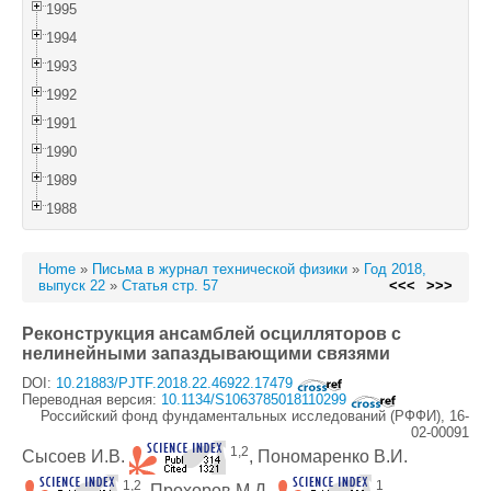
1995
1994
1993
1992
1991
1990
1989
1988
Home
»
Письма в журнал технической физики
»
Год 2018,
выпуск 22
»
Статья стр. 57
<<<
>>>
Реконструкция ансамблей осцилляторов с
нелинейными запаздывающими связями
DOI:
10.21883/PJTF.2018.22.46922.17479
Переводная версия:
10.1134/S1063785018110299
Российский фонд фундаментальных исследований (РФФИ), 16-
02-00091
1,2
Сысоев И.В.
, Пономаренко В.И.
1,2
1
, Прохоров М.Д.