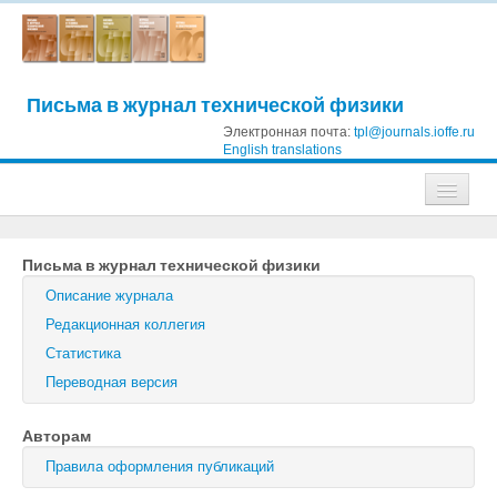
Письма в журнал технической физики
Электронная почта:
tpl@journals.ioffe.ru
English translations
Журналы
Письма в журнал технической физики
Журнал технической физики
Описание журнала
Письма в Журнал технической физики
Редакционная коллегия
Статистика
Физика твердого тела
Переводная версия
Физика и техника полупроводников
Авторам
Оптика и спектроскопия
Правила оформления публикаций
Поиск