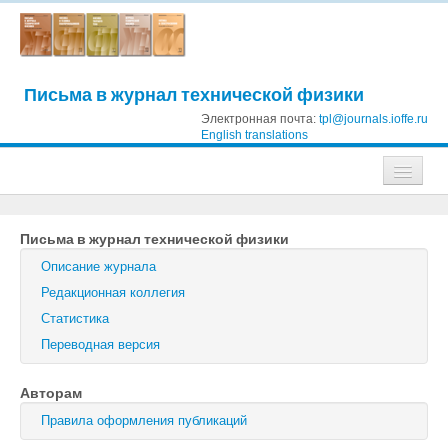
Письма в журнал технической физики
Электронная почта:
tpl@journals.ioffe.ru
English translations
Журналы
Письма в журнал технической физики
Журнал технической физики
Описание журнала
Письма в Журнал технической физики
Редакционная коллегия
Статистика
Физика твердого тела
Переводная версия
Физика и техника полупроводников
Авторам
Оптика и спектроскопия
Правила оформления публикаций
Поиск