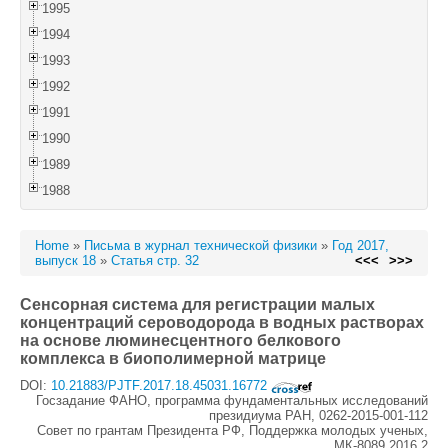
1995
1994
1993
1992
1991
1990
1989
1988
Home
»
Письма в журнал технической физики
»
Год 2017,
выпуск 18
»
Статья стр. 32
<<<
>>>
Сенсорная система для регистрации малых
концентраций сероводорода в водных растворах
на основе люминесцентного белкового
комплекса в биополимерной матрице
DOI:
10.21883/PJTF.2017.18.45031.16772
Госзадание ФАНО, программа фундаментальных исследований
президиума РАН, 0262-2015-001-112
Совет по грантам Президента РФ, Поддержка молодых ученых,
МК-8089.2016.2