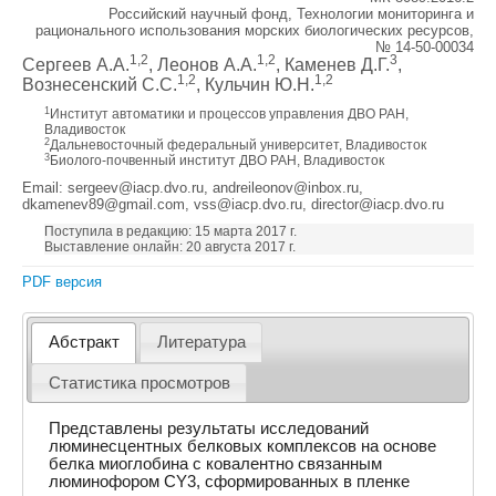
Российский научный фонд, Технологии мониторинга и
рационального использования морских биологических ресурсов,
№ 14-50-00034
1,2
1,2
3
Сергеев А.А.
, Леонов А.А.
, Каменев Д.Г.
,
1,2
1,2
Вознесенский С.С.
, Кульчин Ю.Н.
1
Институт автоматики и процессов управления ДВО РАН,
Владивосток
2
Дальневосточный федеральный университет, Владивосток
3
Биолого-почвенный институт ДВО РАН, Владивосток
Email: sergeev@iacp.dvo.ru, andreileonov@inbox.ru,
dkamenev89@gmail.com, vss@iacp.dvo.ru, director@iacp.dvo.ru
Поступила в редакцию: 15 марта 2017 г.
Выставление онлайн: 20 августа 2017 г.
PDF версия
Абстракт
Литература
Статистика просмотров
Представлены результаты исследований
люминесцентных белковых комплексов на основе
белка миоглобина с ковалентно связанным
люминофором CY3, сформированных в пленке