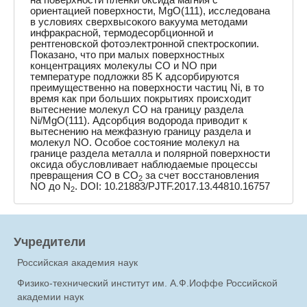
ориентацией поверхности, MgO(111), исследована
в условиях сверхвысокого вакуума методами
инфракрасной, термодесорбционной и
рентгеновской фотоэлектронной спектроскопии.
Показано, что при малых поверхностных
концентрациях молекулы СО и NO при
температуре подложки 85 K адсорбируются
преимущественно на поверхности частиц Ni, в то
время как при больших покрытиях происходит
вытеснение молекул СО на границу раздела
Ni/MgO(111). Адсорбция водорода приводит к
вытеснению на межфазную границу раздела и
молекул NO. Особое состояние молекул на
границе раздела металла и полярной поверхности
оксида обусловливает наблюдаемые процессы
превращения СО в СО
за счет восстановления
2
NO до N
. DOI: 10.21883/PJTF.2017.13.44810.16757
2
Учредители
Российская академия наук
Физико-технический институт им. А.Ф.Иоффе Российской
академии наук