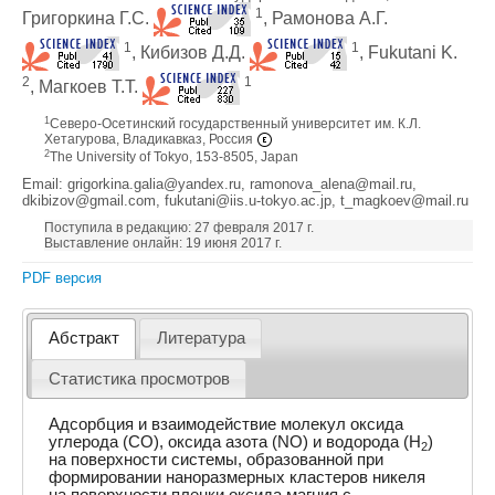
1
Григоркина Г.С.
, Рамонова А.Г.
1
1
, Кибизов Д.Д.
, Fukutani K.
2
1
, Магкоев Т.Т.
1
Северо-Осетинский государственный университет им. К.Л.
Хетагурова, Владикавказ, Россия
2
The University of Tokyo, 153-8505, Japan
Email: grigorkina.galia@yandex.ru, ramonova_alena@mail.ru,
dkibizov@gmail.com, fukutani@iis.u-tokyo.ac.jp, t_magkoev@mail.ru
Поступила в редакцию: 27 февраля 2017 г.
Выставление онлайн: 19 июня 2017 г.
PDF версия
Абстракт
Литература
Статистика просмотров
Адсорбция и взаимодействие молекул оксида
углерода (СО), оксида азота (NO) и водорода (Н
)
2
на поверхности системы, образованной при
формировании наноразмерных кластеров никеля
на поверхности пленки оксида магния с