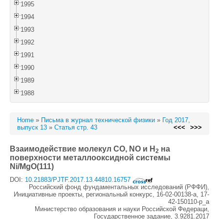
1995
1994
1993
1992
1991
1990
1989
1988
Home
»
Письма в журнал технической физики
»
Год 2017,
выпуск 13
»
Статья стр. 43
<<<
>>>
Взаимодействие молекул СО, NO и Н
на
2
поверхности металлооксидной системы
Ni/MgO(111)
DOI:
10.21883/PJTF.2017.13.44810.16757
Российский фонд фундаментальных исследований (РФФИ),
Инициативные проекты, региональный конкурс, 16-02-00138-а, 17-
42-150110-р_а
Министерство образования и науки Российской Федераци,
Государственное задание, 3.9281.2017