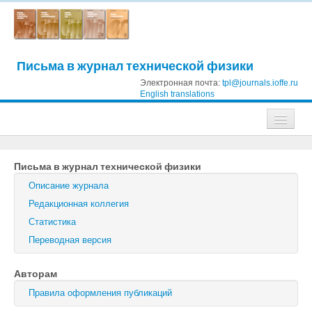
Письма в журнал технической физики
Электронная почта:
tpl@journals.ioffe.ru
English translations
Журналы
Письма в журнал технической физики
Журнал технической физики
Описание журнала
Письма в Журнал технической физики
Редакционная коллегия
Статистика
Физика твердого тела
Переводная версия
Физика и техника полупроводников
Авторам
Оптика и спектроскопия
Правила оформления публикаций
Поиск