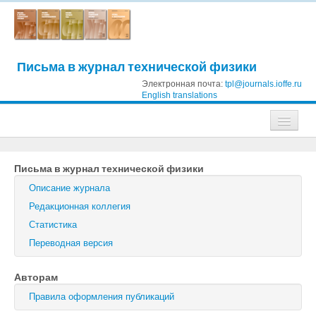
Письма в журнал технической физики
Электронная почта:
tpl@journals.ioffe.ru
English translations
Журналы
Письма в журнал технической физики
Журнал технической физики
Описание журнала
Письма в Журнал технической физики
Редакционная коллегия
Статистика
Физика твердого тела
Переводная версия
Физика и техника полупроводников
Авторам
Оптика и спектроскопия
Правила оформления публикаций
Поиск