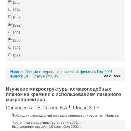
1995
1994
1993
1992
1991
1990
1989
1988
Home
»
Письма в журнал технической физики
»
Год 2001,
выпуск 19
»
Статья стр. 49
<<<
>>>
Изучение микроструктуры алмазоподобных
пленок на кремнии с использованием лазерного
микропроектора
1
1
1
Савинцев А.П.
, Созаев В.А.
, Шидов Х.Т.
1
Кабардино-Балкарский государственный университет, Нальчик
Поступила в редакцию: 20 апреля 2001 г.
Выставление онлайн: 19 сентября 2001 г.