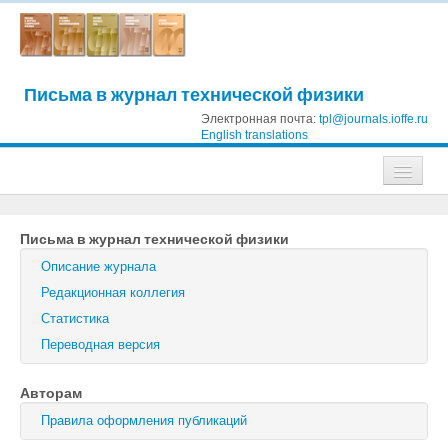
Письма в журнал технической физики
Электронная почта:
tpl@journals.ioffe.ru
English translations
Журналы
Письма в журнал технической физики
Журнал технической физики
Описание журнала
Письма в Журнал технической физики
Редакционная коллегия
Статистика
Физика твердого тела
Переводная версия
Физика и техника полупроводников
Авторам
Оптика и спектроскопия
Правила оформления публикаций
Поиск