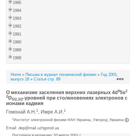
1995
1994
1993
1992
1991
1990
1989
1988
Home
»
Письма в журнал технической физики
»
Год 2001,
выпуск 18
»
Статья стр. 89
<<<
9
2
О механизме заселения верхних лазерных 4d
5s
2
D
-уровней при столкновениях электронов с
5/2,3/2
ионами кадмия
1
1
Гомонай А.Н.
, Имре А.И.
1
Институт электронной физики НАН Украины, Ужгород, Украина
Email: dep@mail.uzhgorod.ua
Поступила в редакцию: 20 марта 2001 г.