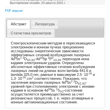
Выставление онлайн: 20 августа 2001 г.
PDF версия
Абстракт
Литература
Статистика просмотров
Спектроскопическим методом в пересекающихся
электронном и ионном пучках прецизионно
исследованы энергетические зависимости
эффективных сечений возбуждения лазерных
9
2
2
10
2
0
4d
5s
D
-4d
5p
P
переходов иона
5/2,3/2
1/2,3/2
кадмия электронным ударом. Определены
абсолютные эффективные сечения возбуждения
лазерных линий на длинах волн lambda 441.6 и
-16
lambda 325.0 nm, равные в максимуме 2.5· 10
и
-16
2
1.3· 10
cm
соответственно. Показано, что
9
2
2
заселение верхних лазерных 4d
5s
D
-
5/2,3/2
уровней при столкновениях электронов с ионами
10
2
кадмия в основном 4d
5s
S
-состоянии
1/2
осуществляется преимущественно за счет
резонансных процессов, т. е. через атомарные и
ионные автоионизационные состояния.