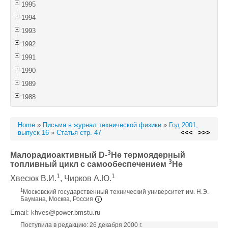
1995
1994
1993
1992
1991
1990
1989
1988
Home
»
Письма в журнал технической физики
»
Год 2001,
выпуск 16
»
Статья стр. 47
<<<
>>>
3
Малорадиоактивный D-
He термоядерный
3
топливный цикл с самообеспечением
He
1
1
Хвесюк В.И.
, Чирков А.Ю.
1
Московский государственный технический университет им. Н.Э.
Баумана, Москва, Россия
Email: khves@power.bmstu.ru
Поступила в редакцию: 26 декабря 2000 г.