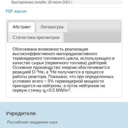
Выставление онлайн: 20 июля 2001 г.
PDF версия
Абстракт
Литература
Статистика просмотров
Обоснована возможность реализации
высокоэффективного малорадиоактивного
термоядерного топливного цикла, использующего в
качестве сырья (первичного топлива) дейтерий.
Основное производство энергии обеспечивается
3
3
реакцией D-
He, а
He получается в процессе
работы реактора. Показано, что при определенных
условиях всего ~ 5% термоядерной мощности
приходится на нейтроны, а поток нейтронов на
2
первую стенку q
<0.5 MW/m
.
n
Учредители
Российская академия наук