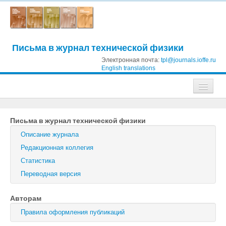
Письма в журнал технической физики
Электронная почта:
tpl@journals.ioffe.ru
English translations
Журналы
Письма в журнал технической физики
Журнал технической физики
Описание журнала
Письма в Журнал технической физики
Редакционная коллегия
Статистика
Физика твердого тела
Переводная версия
Физика и техника полупроводников
Авторам
Оптика и спектроскопия
Правила оформления публикаций
Поиск