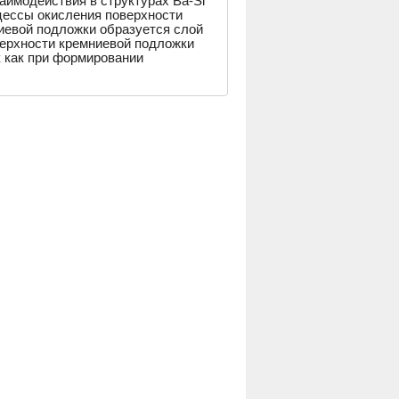
аимодействия в структурах Ba-Si
цессы окисления поверхности
иевой подложки образуется слой
ерхности кремниевой подложки
к как при формировании