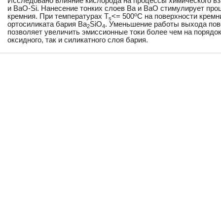
Исследовано влияние кислорода на процессы химического вз
и BaO-Si. Нанесение тонких слоев Ba и BaO стимулирует про
o
кремния. При температурах T
<= 500
C на поверхности кремн
s
ортосиликата бария Ba
SiO
. Уменьшение работы выхода пов
2
4
позволяет увеличить эмиссионные токи более чем на порядо
оксидного, так и силикатного слоя бария.