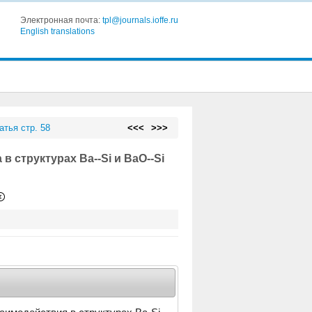
Электронная почта:
tpl@journals.ioffe.ru
English translations
атья стр. 58
<<<
>>>
 структурах Ba--Si и BaO--Si