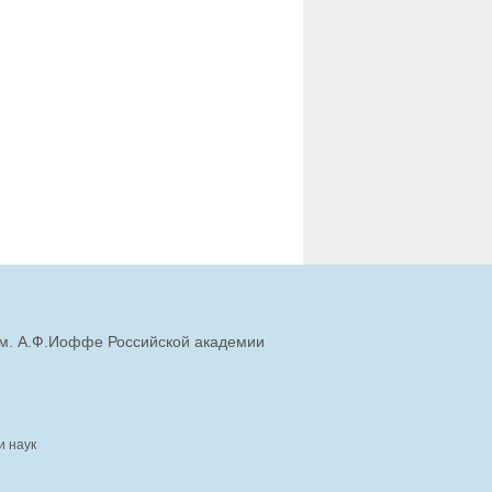
им. А.Ф.Иоффе Российской академии
и наук