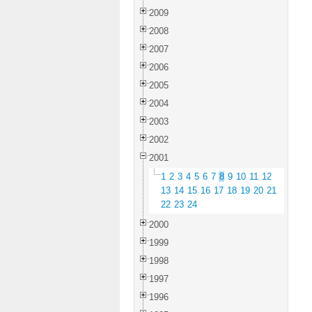
2009
2008
2007
2006
2005
2004
2003
2002
2001
1
2
3
4
5
6
7
8
9
10
11
12
13
14
15
16
17
18
19
20
21
22
23
24
2000
1999
1998
1997
1996