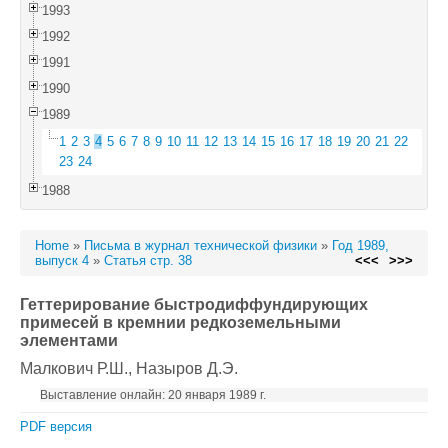
1993
1992
1991
1990
1989
1
2
3
4
5
6
7
8
9
10
11
12
13
14
15
16
17
18
19
20
21
22
23
24
1988
Home
»
Письма в журнал технической физики
»
Год 1989,
выпуск 4
»
Статья стр. 38
<<<
>>>
Геттерирование быстродиффундирующих
примесей в кремнии редкоземельными
элементами
Малкович Р.Ш.
, Назыров Д.Э.
Выставление онлайн: 20 января 1989 г.
PDF версия