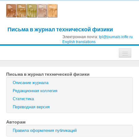
Письма в журнал технической физики
Электронная почта:
tpl@journals.ioffe.ru
English translations
Журналы
Письма в журнал технической физики
Журнал технической физики
Описание журнала
Письма в Журнал технической физики
Редакционная коллегия
Статистика
Физика твердого тела
Переводная версия
Физика и техника полупроводников
Авторам
Оптика и спектроскопия
Правила оформления публикаций
Поиск