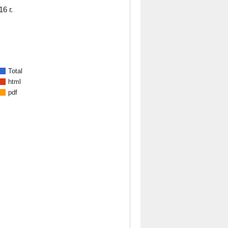
6 г.
Total
html
pdf