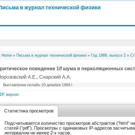
Письма в журнал технической физики
Home
»
Письма в журнал технической физики
»
Год 1989, выпуск 2
»
Ст
ритическое поведение 1/f шума в перколяционных сис
орозовский А.Е.
, Снарский А.А.
Выставление онлайн: 20 декабря 1988 г.
DF версия
Статистика просмотров
Подсчитывается количество просмотров абстрактов ("html" н
статей ("pdf"). Просмотры с одинаковых IP-адресов засчитыв
интервалом не менее 2-х часов.