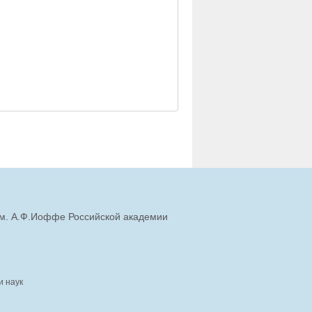
им. А.Ф.Иоффе Российской академии
и наук