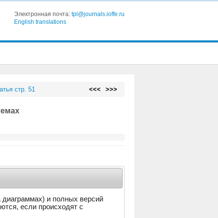
Электронная почта:
tpl@journals.ioffe.ru
English translations
атья стр. 51
<<<
>>>
темах
а диаграммах) и полных версий
аются, если происходят с