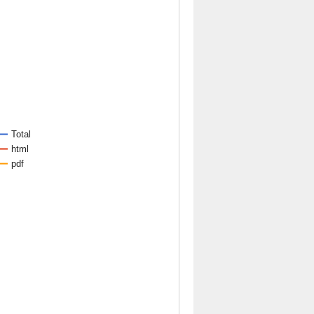
Total
html
pdf