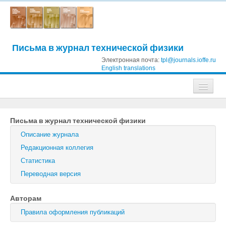
Письма в журнал технической физики
Электронная почта:
tpl@journals.ioffe.ru
English translations
Журналы
Письма в журнал технической физики
Журнал технической физики
Описание журнала
Письма в Журнал технической физики
Редакционная коллегия
Статистика
Физика твердого тела
Переводная версия
Физика и техника полупроводников
Авторам
Оптика и спектроскопия
Правила оформления публикаций
Поиск