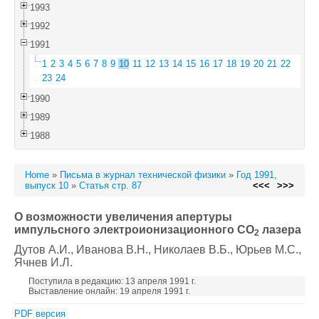
1993
1992
1991
1
2
3
4
5
6
7
8
9
10
11
12
13
14
15
16
17
18
19
20
21
22
23
24
1990
1989
1988
Home
»
Письма в журнал технической физики
»
Год 1991,
выпуск 10
»
Статья стр. 87
<<<
>>>
О возможности увеличения апертуры
импульсного электроионизационного CO
лазера
2
Дутов А.И.
, Иванова В.Н.
, Николаев В.Б.
, Юрьев М.С.
,
Ячнев И.Л.
Поступила в редакцию: 13 апреля 1991 г.
Выставление онлайн: 19 апреля 1991 г.
PDF версия