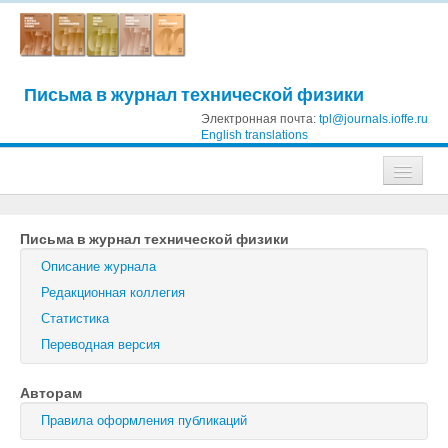
Письма в журнал технической физики
Электронная почта:
tpl@journals.ioffe.ru
English translations
Журналы
Письма в журнал технической физики
Журнал технической физики
Описание журнала
Письма в Журнал технической физики
Редакционная коллегия
Статистика
Физика твердого тела
Переводная версия
Физика и техника полупроводников
Авторам
Оптика и спектроскопия
Правила оформления публикаций
Поиск