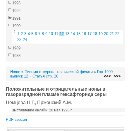
1993
1992
1991
1990
1
2
3
4
5
6
7
8
9
10
11
12
13
14
15
16
17
18
19
20
21
22
23
24
1989
1988
Home
»
Письма в журнал технической физики
»
Год 1990,
выпуск 12
»
Статья стр. 26
<<<
>>>
Положительные и отрицательные ионы в
газоразрядной плазме гексафторида серы
Немцевa Н.Г.
, Пржонский A.M.
Выставление онлайн: 20 мая 1990 г.
PDF версия