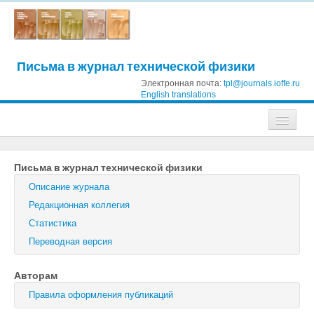
Письма в журнал технической физики
Электронная почта:
tpl@journals.ioffe.ru
English translations
Журналы
Письма в журнал технической физики
Журнал технической физики
Описание журнала
Письма в Журнал технической физики
Редакционная коллегия
Статистика
Физика твердого тела
Переводная версия
Физика и техника полупроводников
Авторам
Оптика и спектроскопия
Правила оформления публикаций
Поиск