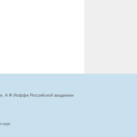
им. А.Ф.Иоффе Российской академии
и наук