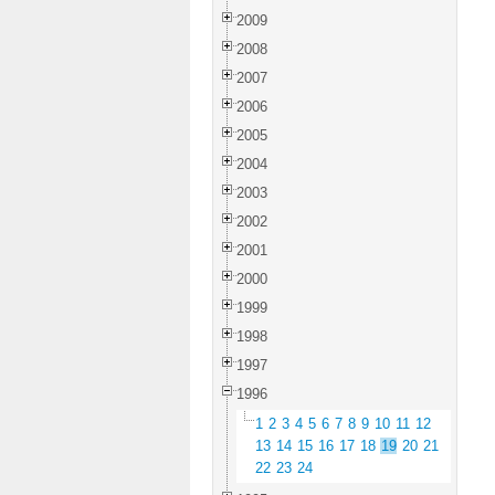
2009
2008
2007
2006
2005
2004
2003
2002
2001
2000
1999
1998
1997
1996
1
2
3
4
5
6
7
8
9
10
11
12
13
14
15
16
17
18
19
20
21
22
23
24