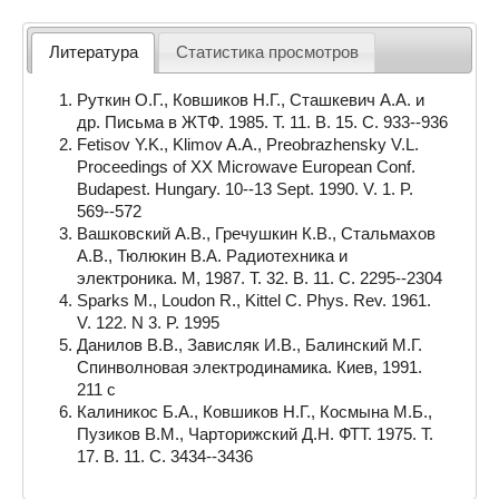
Литература
Статистика просмотров
Руткин О.Г., Ковшиков Н.Г., Сташкевич А.А. и
др. Письма в ЖТФ. 1985. Т. 11. В. 15. С. 933--936
Fetisov Y.K., Klimov A.A., Preobrazhensky V.L.
Proceedings of XX Microwave European Conf.
Budapest. Hungary. 10--13 Sept. 1990. V. 1. P.
569--572
Вашковский А.В., Гречушкин К.В., Стальмахов
А.В., Тюлюкин В.А. Радиотехника и
электроника. М, 1987. Т. 32. В. 11. С. 2295--2304
Sparks M., Loudon R., Kittel C. Phys. Rev. 1961.
V. 122. N 3. P. 1995
Данилов В.В., Зависляк И.В., Балинский М.Г.
Спинволновая электродинамика. Киев, 1991.
211 с
Калиникос Б.А., Ковшиков Н.Г., Космына М.Б.,
Пузиков В.М., Чарторижский Д.Н. ФТТ. 1975. Т.
17. В. 11. С. 3434--3436