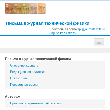
Письма в журнал технической физики
Электронная почта:
tpl@journals.ioffe.ru
English translations
Журналы
Письма в журнал технической физики
Журнал технической физики
Описание журнала
Письма в Журнал технической физики
Редакционная коллегия
Статистика
Физика твердого тела
Переводная версия
Физика и техника полупроводников
Авторам
Оптика и спектроскопия
Правила оформления публикаций
Поиск