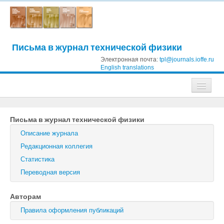
Письма в журнал технической физики
Электронная почта:
tpl@journals.ioffe.ru
English translations
Журналы
Письма в журнал технической физики
Журнал технической физики
Описание журнала
Письма в Журнал технической физики
Редакционная коллегия
Статистика
Физика твердого тела
Переводная версия
Физика и техника полупроводников
Авторам
Оптика и спектроскопия
Правила оформления публикаций
Поиск