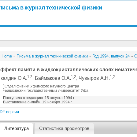
Письма в журнал технической физики
Home
»
Письма в журнал технической физики
»
Год 1994, выпуск 24
»
С
ффект памяти в жидкокристаллических слоях нематиче
1,2
1,2
1,2
калдин О.А.
, Баймакова О.А.
, Чувыров А.Н.
1
Отдел физики Уфимского научного центра
2
Башкирский государственный университет Уфа
Поступила в редакцию: 15 августа 1994 г.
Выставление онлайн: 19 ноября 1994 г.
DF версия
Литература
Статистика просмотров