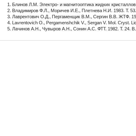
Блинов Л.М. Электро- и магнитооптика жидких кристаллов. 
Владимиров Ф.Л., Моричев И.Е., Плетнева Н.И. 1983. Т. 53. 
Лаврентович О.Д., Пергаменщик В.М., Сергин В.В. ЖТФ. 1990.
Lavrentovich O., Pergamenshchik V., Sergan V. Mol. Cryst. Liq
Лачинов А.Н., Чувыров А.Н., Сонин А.С. ФТТ. 1982. Т. 24. В.