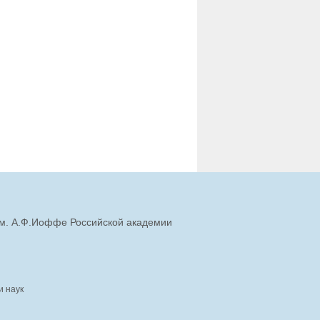
им. А.Ф.Иоффе Российской академии
и наук