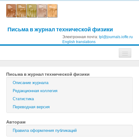
Письма в журнал технической физики
Электронная почта:
tpl@journals.ioffe.ru
English translations
Журналы
Письма в журнал технической физики
Журнал технической физики
Описание журнала
Письма в Журнал технической физики
Редакционная коллегия
Статистика
Физика твердого тела
Переводная версия
Физика и техника полупроводников
Авторам
Оптика и спектроскопия
Правила оформления публикаций
Поиск