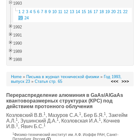
1993
1
2
3
4
5
6
7
8
9
10
11
12
13
14
15
16
17
18
19
20
21
22
23
24
1992
1991
1990
1989
1988
Home
»
Письма в журнал технической физики
»
Год 1993,
выпуск 23
»
Статья стр. 65
<<<
>>>
Перераспределение алюминия в GaAs/AlGaAs
квантоворазмерных структурах (КРС) под
действием протонного облучения
1
1
1
Козловский В.В.
, Мазуров С.А.
, Бер Б.Я.
, Закгейм
1
1
1
А.Л.
, Зушинский Д.А.
, Козловская И.А.
, Кочнев
1
1
И.В.
, Явич Б.С.
1
Физико-технический институт им. А.Ф. Иоффе РАН, Санкт-
Петербург, Россия