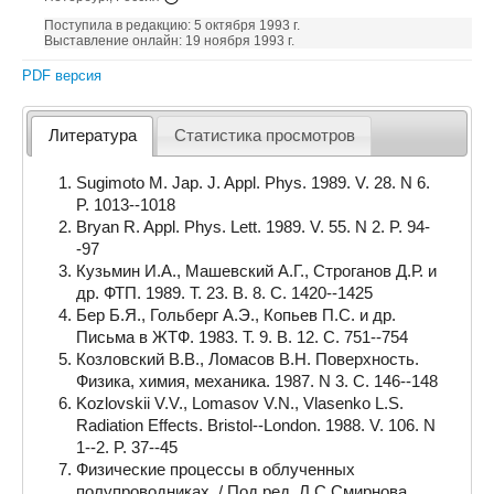
Поступила в редакцию: 5 октября 1993 г.
Выставление онлайн: 19 ноября 1993 г.
PDF версия
Литература
Статистика просмотров
Sugimoto M. Jap. J. Appl. Phys. 1989. V. 28. N 6.
P. 1013--1018
Bryan R. Appl. Phys. Lett. 1989. V. 55. N 2. P. 94-
-97
Кузьмин И.А., Машевский А.Г., Строганов Д.Р. и
др. ФТП. 1989. Т. 23. В. 8. C. 1420--1425
Бер Б.Я., Гольберг А.Э., Копьев П.С. и др.
Письма в ЖТФ. 1983. Т. 9. В. 12. С. 751--754
Козловский В.В., Ломасов В.Н. Поверхность.
Физика, химия, механика. 1987. N 3. C. 146--148
Kozlovskii V.V., Lomasov V.N., Vlasenko L.S.
Radiation Effects. Bristol--London. 1988. V. 106. N
1--2. P. 37--45
Физические процессы в облученных
полупроводниках. / Под ред. Л.С.Смирнова.