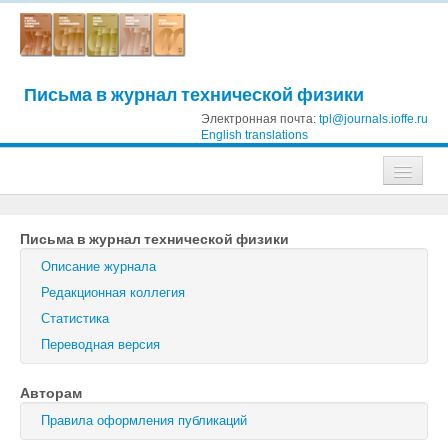
Письма в журнал технической физики
Электронная почта:
tpl@journals.ioffe.ru
English translations
Журналы
Письма в журнал технической физики
Журнал технической физики
Описание журнала
Письма в Журнал технической физики
Редакционная коллегия
Статистика
Физика твердого тела
Переводная версия
Физика и техника полупроводников
Авторам
Оптика и спектроскопия
Правила оформления публикаций
Поиск