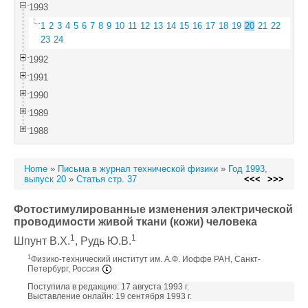
1993
1
2
3
4
5
6
7
8
9
10
11
12
13
14
15
16
17
18
19
20
21
22
23
24
1992
1991
1990
1989
1988
Home
»
Письма в журнал технической физики
»
Год 1993,
выпуск 20
»
Статья стр. 37
<<<
>>>
Фотостимулированные изменения электрической
проводимости живой ткани (кожи) человека
1
1
Шпунт В.Х.
, Рудь Ю.В.
1
Физико-технический институт им. А.Ф. Иоффе РАН, Санкт-
Петербург, Россия
Поступила в редакцию: 17 августа 1993 г.
Выставление онлайн: 19 сентября 1993 г.