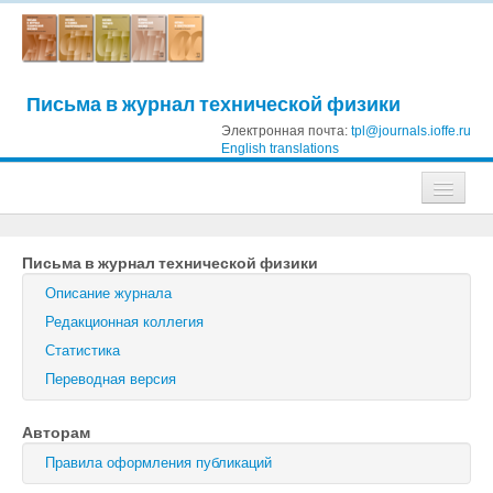
Письма в журнал технической физики
Электронная почта:
tpl@journals.ioffe.ru
English translations
Журналы
Письма в журнал технической физики
Журнал технической физики
Описание журнала
Письма в Журнал технической физики
Редакционная коллегия
Статистика
Физика твердого тела
Переводная версия
Физика и техника полупроводников
Авторам
Оптика и спектроскопия
Правила оформления публикаций
Поиск