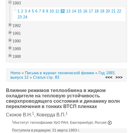
1993
1
2
3
4
5
6
7
8
9
10
11
12
13
14
15
16
17
18
19
20
21
22
23
24
1992
1991
1990
1989
1988
Home
»
Письма в журнал технической физики
»
Год 1993,
выпуск 12
»
Статья стр. 83
<<<
>>>
Влияние режимов теплообмена в жидком
охладителе на тепловую устойчивость
сверхпроводящего состояния и динамику волн
переключения в тонких ВТСП пленках
1
1
Скоков В.Н.
, Коверда В.П.
1
Институт теплофизики УрО РАН, Екатеринбург, Россия
Поступила в редакцию: 31 марта 1993 г.