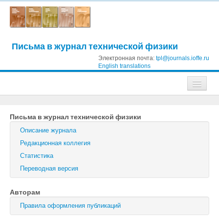
Письма в журнал технической физики
Электронная почта:
tpl@journals.ioffe.ru
English translations
Журналы
Письма в журнал технической физики
Журнал технической физики
Описание журнала
Письма в Журнал технической физики
Редакционная коллегия
Статистика
Физика твердого тела
Переводная версия
Физика и техника полупроводников
Авторам
Оптика и спектроскопия
Правила оформления публикаций
Поиск