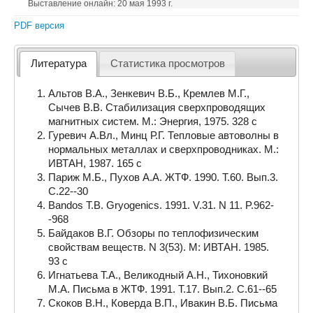
Выставление онлайн: 20 мая 1993 г.
PDF версия
Литература
Статистика просмотров
Альтов В.А., Зенкевич В.Б., Кремлев М.Г.,
Сычев В.В. Стабилизация сверхпроводящих
магнитных систем. М.: Энергия, 1975. 328 с
Гуревич А.Вл., Минц Р.Г. Тепловые автоволны в
нормальных металлах и сверхпроводниках. М.:
ИВТАН, 1987. 165 с
Париж М.Б., Пухов А.А. ЖТФ. 1990. Т.60. Вып.3.
С.22--30
Bandos T.B. Gryogenics. 1991. V.31. N 11. P.962-
-968
Байдаков В.Г. Обзоры по теплофизическим
свойствам веществ. N 3(53). М: ИВТАН. 1985.
93 с
Игнатьева Т.А., Великодный А.Н., Тихоновкий
М.А. Письма в ЖТФ. 1991. Т.17. Вып.2. С.61--65
Скоков В.Н., Коверда В.П., Ивакин В.Б. Письма