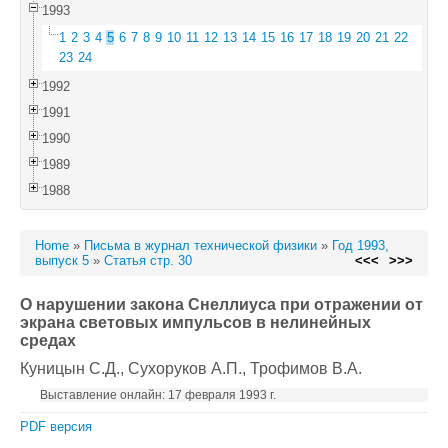
1993
1
2
3
4
5
6
7
8
9
10
11
12
13
14
15
16
17
18
19
20
21
22
23
24
1992
1991
1990
1989
1988
Home
»
Письма в журнал технической физики
»
Год 1993,
выпуск 5
»
Статья стр. 30
<<<
>>>
О нарушении закона Снеллиуса при отражении от
экрана световых импульсов в нелинейных
средах
Куницын С.Д.
, Сухоруков А.П.
, Трофимов В.А.
Выставление онлайн: 17 февраля 1993 г.
PDF версия