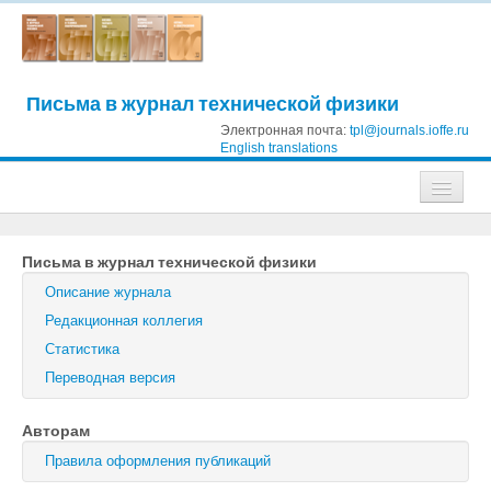
Письма в журнал технической физики
Электронная почта:
tpl@journals.ioffe.ru
English translations
Журналы
Письма в журнал технической физики
Журнал технической физики
Описание журнала
Письма в Журнал технической физики
Редакционная коллегия
Статистика
Физика твердого тела
Переводная версия
Физика и техника полупроводников
Авторам
Оптика и спектроскопия
Правила оформления публикаций
Поиск