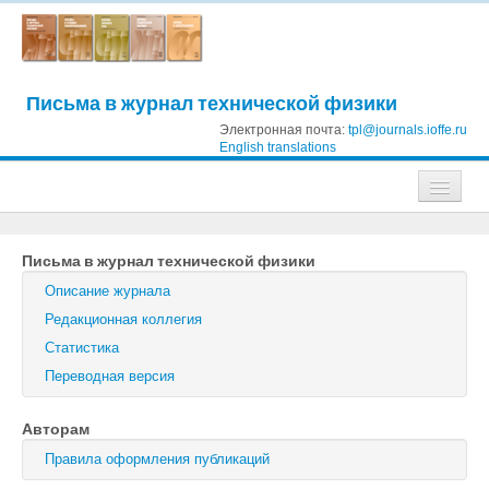
Письма в журнал технической физики
Электронная почта:
tpl@journals.ioffe.ru
English translations
Журналы
Письма в журнал технической физики
Журнал технической физики
Описание журнала
Письма в Журнал технической физики
Редакционная коллегия
Статистика
Физика твердого тела
Переводная версия
Физика и техника полупроводников
Авторам
Оптика и спектроскопия
Правила оформления публикаций
Поиск