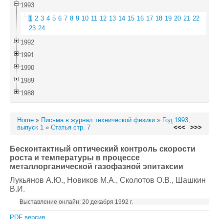
1993
1
2
3
4
5
6
7
8
9
10
11
12
13
14
15
16
17
18
19
20
21
22
23
24
1992
1991
1990
1989
1988
Home
»
Письма в журнал технической физики
»
Год 1993,
выпуск 1
»
Статья стр. 7
<<<
>>>
Бесконтактный оптический контроль скорости
роста и температуры в процессе
металлорганической газофазной эпитаксии
Лукьянов А.Ю.
, Новиков М.А.
, Сколотов О.В.
, Шашкин
В.И.
Выставление онлайн: 20 декабря 1992 г.
PDF версия