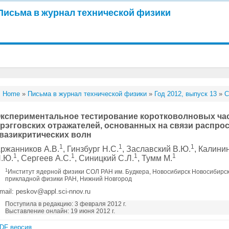
Письма в журнал технической физики
Home
»
Письма в журнал технической физики
»
Год 2012, выпуск 13
»
С
кспериментальное тестирование коротковолновых ча
рэгговских отражателей, основанных на связи распр
вазикритических волн
1
1
1
ржанников А.В.
, Гинзбург Н.С.
, Заславский В.Ю.
, Калини
1
1
1
1
.Ю.
, Сергеев А.С.
, Синицкий С.Л.
, Тумм М.
1
Институт ядерной физики СОЛ РАН им. Будкера, Новосибирск Новосибирск
прикладной физики РАН, Нижний Новгород
mail: peskov@appl.sci-nnov.ru
Поступила в редакцию: 3 февраля 2012 г.
Выставление онлайн: 19 июня 2012 г.
DF версия