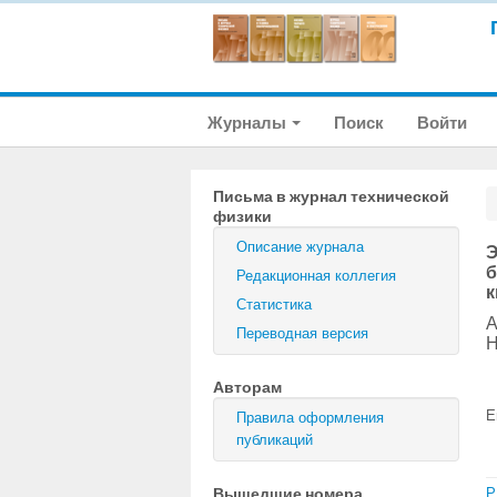
Журналы
Поиск
Войти
Письма в журнал технической
физики
Описание журнала
Э
б
Редакционная коллегия
к
Статистика
А
Переводная версия
Н
Авторам
E
Правила оформления
публикаций
Вышедшие номера
P