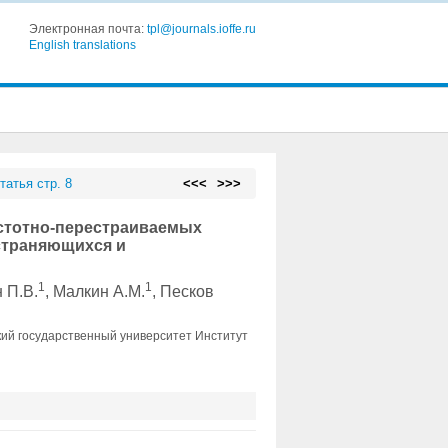
Электронная почта:
tpl@journals.ioffe.ru
English translations
татья стр. 8
<<<
>>>
стотно-перестраиваемых
остраняющихся и
1
1
н П.В.
, Малкин А.М.
, Песков
ий государственный университет Институт