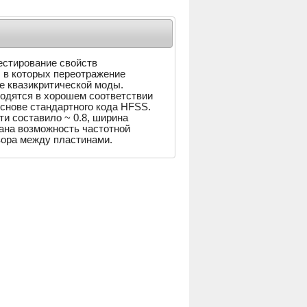
естирование свойств
, в которых переотражение
е квазикритической моды.
одятся в хорошем соответствии
основе стандартного кода HFSS.
и составило ~ 0.8, ширина
ана возможность частотной
зора между пластинами.