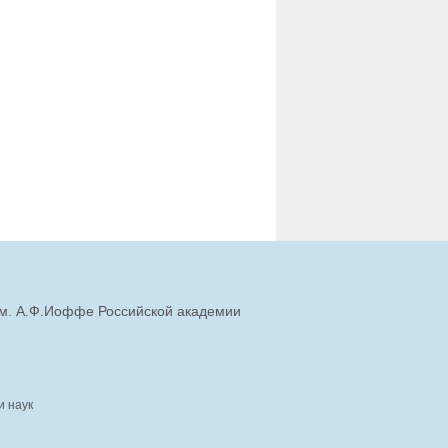
им. А.Ф.Иоффе Российской академии
и наук