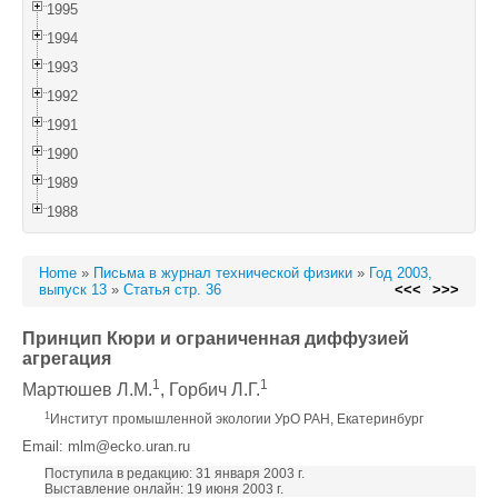
1995
1994
1993
1992
1991
1990
1989
1988
Home
»
Письма в журнал технической физики
»
Год 2003,
выпуск 13
»
Статья стр. 36
<<<
>>>
Принцип Кюри и ограниченная диффузией
агрегация
1
1
Мартюшев Л.М.
, Горбич Л.Г.
1
Институт промышленной экологии УрО РАН, Екатеринбург
Email: mlm@ecko.uran.ru
Поступила в редакцию: 31 января 2003 г.
Выставление онлайн: 19 июня 2003 г.