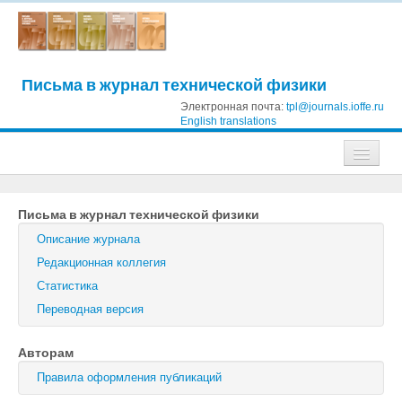
Письма в журнал технической физики
Электронная почта:
tpl@journals.ioffe.ru
English translations
Журналы
Письма в журнал технической физики
Журнал технической физики
Описание журнала
Письма в Журнал технической физики
Редакционная коллегия
Статистика
Физика твердого тела
Переводная версия
Физика и техника полупроводников
Авторам
Оптика и спектроскопия
Правила оформления публикаций
Поиск