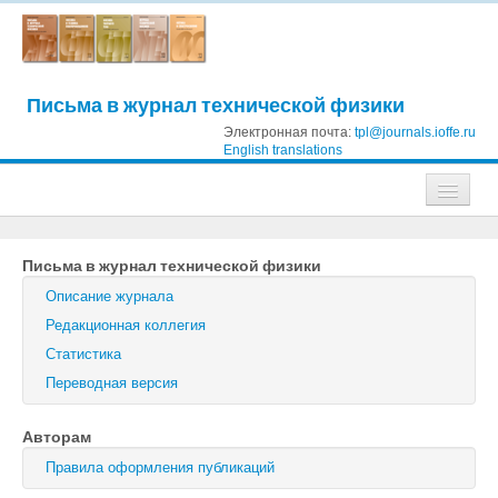
Письма в журнал технической физики
Электронная почта:
tpl@journals.ioffe.ru
English translations
Журналы
Письма в журнал технической физики
Журнал технической физики
Описание журнала
Письма в Журнал технической физики
Редакционная коллегия
Статистика
Физика твердого тела
Переводная версия
Физика и техника полупроводников
Авторам
Оптика и спектроскопия
Правила оформления публикаций
Поиск