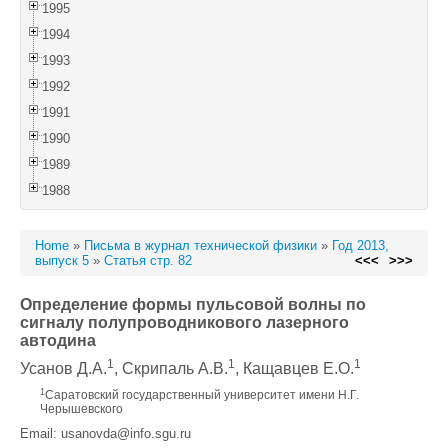
1995
1994
1993
1992
1991
1990
1989
1988
Home
»
Письма в журнал технической физики
»
Год 2013,
выпуск 5
»
Статья стр. 82
<<<
>>>
Определение формы пульсовой волны по
сигналу полупроводникового лазерного
автодина
1
1
1
Усанов Д.А.
, Скрипаль А.В.
, Кащавцев Е.О.
1
Саратовский государственный университет имени Н.Г.
Черышевского
Email: usanovda@info.sgu.ru