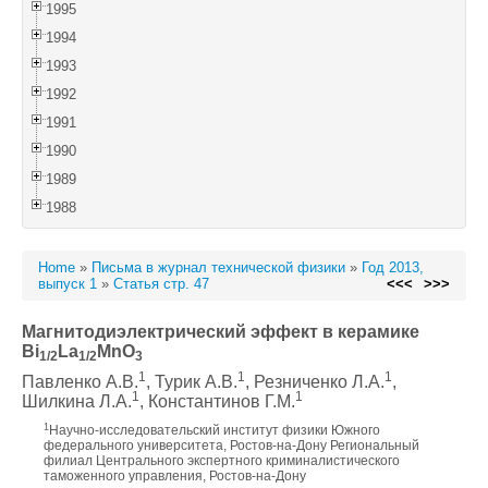
1995
1994
1993
1992
1991
1990
1989
1988
Home
»
Письма в журнал технической физики
»
Год 2013,
выпуск 1
»
Статья стр. 47
<<<
>>>
Магнитодиэлектрический эффект в керамике
Bi
La
MnO
1/2
1/2
3
1
1
1
Павленко А.В.
, Турик А.В.
, Резниченко Л.А.
,
1
1
Шилкина Л.А.
, Константинов Г.М.
1
Научно-исследовательский институт физики Южного
федерального университета, Ростов-на-Дону Региональный
филиал Центрального экспертного криминалистического
таможенного управления, Ростов-на-Дону