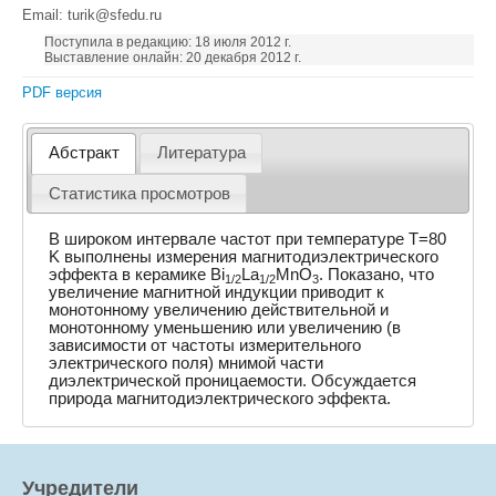
Email: turik@sfedu.ru
Поступила в редакцию: 18 июля 2012 г.
Выставление онлайн: 20 декабря 2012 г.
PDF версия
Абстракт
Литература
Статистика просмотров
В широком интервале частот при температуре T=80
K выполнены измерения магнитодиэлектрического
эффекта в керамике Bi
La
MnO
. Показано, что
1/2
1/2
3
увеличение магнитной индукции приводит к
монотонному увеличению действительной и
монотонному уменьшению или увеличению (в
зависимости от частоты измерительного
электрического поля) мнимой части
диэлектрической проницаемости. Обсуждается
природа магнитодиэлектрического эффекта.
Учредители