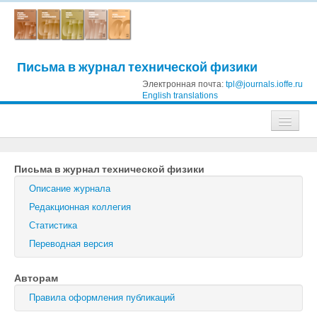
Письма в журнал технической физики
Электронная почта:
tpl@journals.ioffe.ru
English translations
Журналы
Письма в журнал технической физики
Журнал технической физики
Описание журнала
Письма в Журнал технической физики
Редакционная коллегия
Статистика
Физика твердого тела
Переводная версия
Физика и техника полупроводников
Авторам
Оптика и спектроскопия
Правила оформления публикаций
Поиск