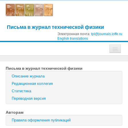
Письма в журнал технической физики
Электронная почта:
tpl@journals.ioffe.ru
English translations
Журналы
Письма в журнал технической физики
Журнал технической физики
Описание журнала
Письма в Журнал технической физики
Редакционная коллегия
Статистика
Физика твердого тела
Переводная версия
Физика и техника полупроводников
Авторам
Оптика и спектроскопия
Правила оформления публикаций
Поиск