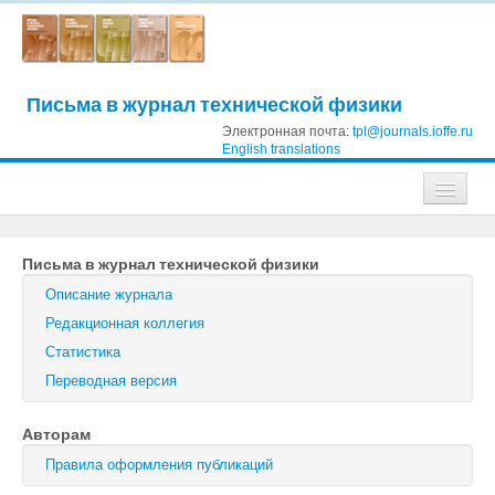
Письма в журнал технической физики
Электронная почта:
tpl@journals.ioffe.ru
English translations
Журналы
Письма в журнал технической физики
Журнал технической физики
Описание журнала
Письма в Журнал технической физики
Редакционная коллегия
Статистика
Физика твердого тела
Переводная версия
Физика и техника полупроводников
Авторам
Оптика и спектроскопия
Правила оформления публикаций
Поиск