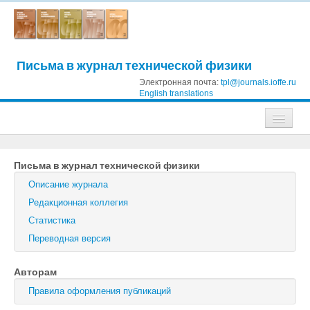
Письма в журнал технической физики
Электронная почта:
tpl@journals.ioffe.ru
English translations
Журналы
Письма в журнал технической физики
Журнал технической физики
Описание журнала
Письма в Журнал технической физики
Редакционная коллегия
Статистика
Физика твердого тела
Переводная версия
Физика и техника полупроводников
Авторам
Оптика и спектроскопия
Правила оформления публикаций
Поиск