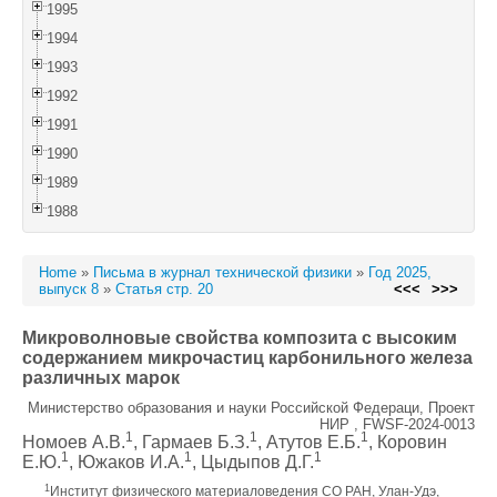
1995
1994
1993
1992
1991
1990
1989
1988
Home
»
Письма в журнал технической физики
»
Год 2025,
выпуск 8
»
Статья стр. 20
<<<
>>>
Микроволновые свойства композита с высоким
содержанием микрочастиц карбонильного железа
различных марок
Министерство образования и науки Российской Федераци, Проект
НИР , FWSF-2024-0013
1
1
1
Номоев А.В.
, Гармаев Б.З.
, Атутов Е.Б.
, Коровин
1
1
1
Е.Ю.
, Южаков И.А.
, Цыдыпов Д.Г.
1
Институт физического материаловедения СО РАН, Улан-Удэ,