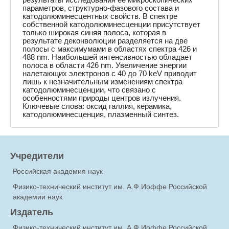
параметров, структурно-фазового состава и
катодолюминесцентных свойств. В спектре
собственной катодолюминесценции присутствует
только широкая синяя полоса, которая в
результате деконволюции разделяется на две
полосы с максимумами в областях спектра 426 и
488 nm. Наибольшей интенсивностью обладает
полоса в области 426 nm. Увеличение энергии
налетающих электронов с 40 до 70 keV приводит
лишь к незначительным изменениям спектра
катодолюминесценции, что связано с
особенностями природы центров излучения.
Ключевые слова: оксид галлия, керамика,
катодолюминесценция, плазменный синтез.
Учредители
Российская академия наук
Физико-технический институт им. А.Ф.Иоффе Российской
академии наук
Издатель
Физико-технический институт им. А.Ф.Иоффе Российской