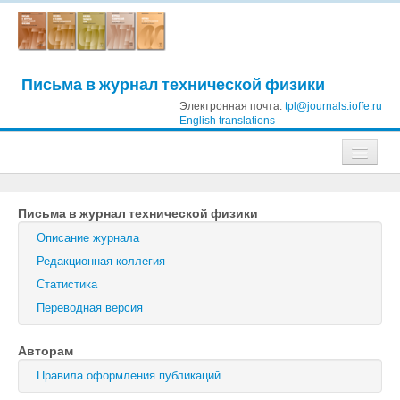
Письма в журнал технической физики
Электронная почта:
tpl@journals.ioffe.ru
English translations
Журналы
Письма в журнал технической физики
Журнал технической физики
Описание журнала
Письма в Журнал технической физики
Редакционная коллегия
Статистика
Физика твердого тела
Переводная версия
Физика и техника полупроводников
Авторам
Оптика и спектроскопия
Правила оформления публикаций
Поиск