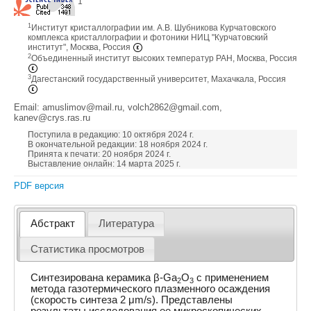
1
1
Институт кристаллографии им. А.В. Шубникова Курчатовского
комплекса кристаллографии и фотоники НИЦ "Курчатовский
институт", Москва, Россия
2
Объединенный институт высоких температур РАН, Москва, Россия
3
Дагестанский государственный университет, Махачкала, Россия
Email: amuslimov@mail.ru, volch2862@gmail.com,
kanev@crys.ras.ru
Поступила в редакцию: 10 октября 2024 г.
В окончательной редакции: 18 ноября 2024 г.
Принята к печати: 20 ноября 2024 г.
Выставление онлайн: 14 марта 2025 г.
PDF версия
Абстракт
Литература
Статистика просмотров
Cинтезирована керамика β-Ga
O
с применением
2
3
метода газотермического плазменного осаждения
(скорость синтеза 2 μm/s). Представлены
результаты исследования ее микроскопических