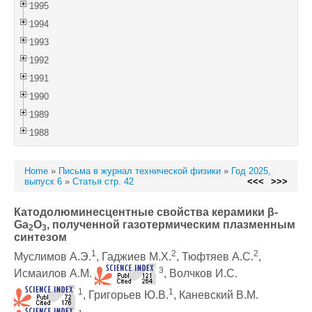
1995
1994
1993
1992
1991
1990
1989
1988
Home
»
Письма в журнал технической физики
»
Год 2025,
выпуск 6
»
Статья стр. 42
<<<
>>>
Катодолюминесцентные свойства керамики β-
Ga
O
, полученной газотермическим плазменным
2
3
синтезом
1
2
2
Муслимов А.Э.
, Гаджиев М.Х.
, Тюфтяев А.С.
,
3
Исмаилов А.М.
, Волчков И.С.
1
1
, Григорьев Ю.В.
, Каневский В.М.