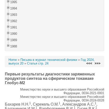
1995
1994
1993
1992
1991
1990
1989
1988
Home
»
Письма в журнал технической физики
»
Год 2024,
выпуск 20
»
Статья стр. 24
<<<
>>>
Первые результаты диагностики заряженных
продуктов синтеза на сферическом токамаке
Глобус-М2
Министерство науки и высшего образования Российской
Федерации, 0034-2021-0001
Министерство науки и высшего образования Российской
Федерации, 0034-2024-0028
1
1
1
Бахарев Н.Н.
, Скрекель О.М.
, Александров А.С.
,
1
1
1
Балаченков И.М.
, Варфоломеев В.И.
, Гусев В.К.
,