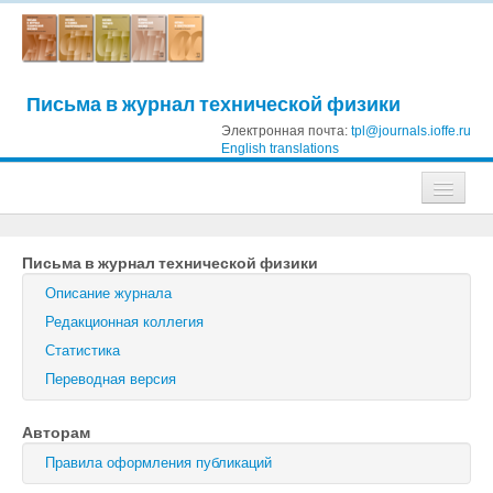
Письма в журнал технической физики
Электронная почта:
tpl@journals.ioffe.ru
English translations
Журналы
Письма в журнал технической физики
Журнал технической физики
Описание журнала
Письма в Журнал технической физики
Редакционная коллегия
Статистика
Физика твердого тела
Переводная версия
Физика и техника полупроводников
Авторам
Оптика и спектроскопия
Правила оформления публикаций
Поиск