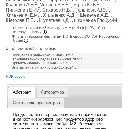
2
1
1
Квашнин А.Н.
, Минаев В.Б.
, Петров Ю.В.
,
2
1
1
Пинженин Е.И.
, Сахаров Н.В.
, Тельнова А.Ю.
,
1
2
1
Хилькевич Е.М.
, Хильченко А.Д.
, Шевелев А.Е.
,
1
1
1
Щеголев П.Б.
, Шулятьев К.Д.
, и команда Глобус-М
1
Физико-технический институт им. А.Ф. Иоффе РАН, Санкт-
Петербург, Россия
2
Институт ядерной физики им. Г.И. Будкера СО РАН, Новосибирск,
Россия
Email: bakharev@mail.ioffe.ru
Поступила в редакцию: 14 мая 2024 г.
В окончательной редакции: 19 июня 2024 г.
Принята к печати: 25 июня 2024 г.
Выставление онлайн: 8 октября 2024 г.
PDF версия
Абстракт
Литература
Статистика просмотров
Представлены первые результаты применения
диагностики заряженных продуктов ядерного
синтеза на токамаке Глобус-М2. Рассмотрены
особенности диагностики и полученных данных.